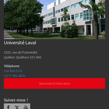
Université Laval
2325, rue de l'Université
Québec (Québec) G1V 0A6
Téléphone
:
418 656-2131
1 877 785-2825
Demande d'information
Suivez-nous
!
Facebook
X
Youtube