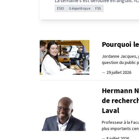
La semaine s'est déroulée en anglais. «L
ESEI
Géopolitique
FSS
Pourquoi le
Jordanne Jacques, 
question du public 
—
29 juillet 2026
Hermann Na
de recherc
Laval
Professeur à la Fac
plus importants ce
—
8 juillet 2026