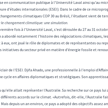
rise en communication publique à l'Université Laval ainsi qu'au m
rieure d'études internationales (ESEI). Dans le cadre de ce micro
 changements climatiques COP 30 au Brésil, l'étudiant vient de ter
r le changement climatique: une simulation
.
remière fois à l'Université Laval, s'est déroulée du 27 au 31 octob
 a abordé notamment l'histoire des négociations climatiques, les p
 à eux, ont joué le rôle de diplomates et de représentantes ou repr
s initiatives du secteur privé en matière d'énergie fossile et renou
clair de l'ESEI. Djifa Ahado, une professionnelle à l'emploi d'Aff
cycle en affaires diplomatiques et stratégiques. Son apprentissage
 qu'elle allait représenter l'Australie. Sa recherche sur ce pays lui
 différents accords sur le climat. «Autrefois, dit-elle, l'Australie fa
. Mais depuis un an environ, ce pays a adopté des objectifs assez am