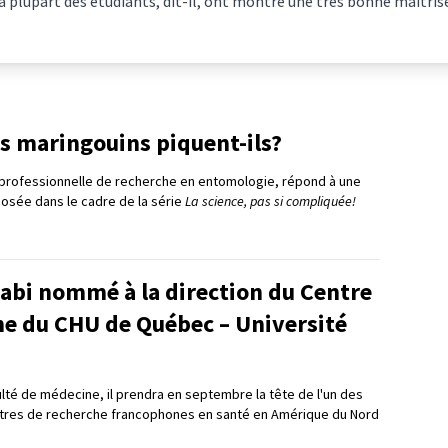
a plupart des étudiants, dit-il, ont montré une très bonne maîtris
s maringouins piquent-ils?
professionnelle de recherche en entomologie, répond à une
posée dans le cadre de la série
La science, pas si compliquée!
bi nommé à la direction du Centre
he du CHU de Québec – Université
ulté de médecine, il prendra en septembre la tête de l'un des
ntres de recherche francophones en santé en Amérique du Nord