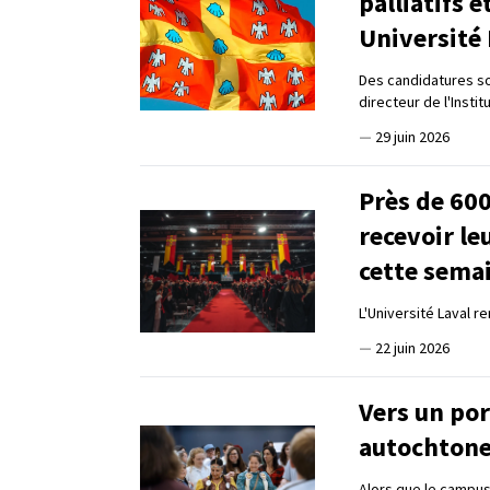
palliatifs e
Université 
Des candidatures son
directeur de l'Instit
—
29 juin 2026
Près de 60
recevoir le
cette sema
L'Université Laval 
—
22 juin 2026
Vers un por
autochton
Alors que le campus