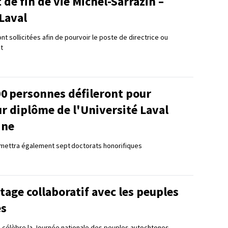
t de fin de vie Michel-Sarrazin –
Laval
t sollicitées afin de pourvoir le poste de directrice ou
ut
00 personnes défileront pour
ur diplôme de l'Université Laval
ine
remettra également sept doctorats honorifiques
tage collaboratif avec les peuples
es
 célèbre la Journée nationale des peuples autochtones,