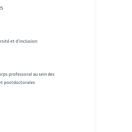
25
sité et d'inclusion
rps professoral au sein des
 et postdoctorales