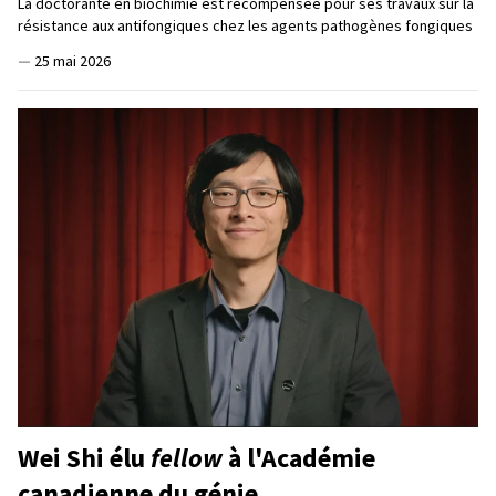
La doctorante en biochimie est récompensée pour ses travaux sur la
résistance aux antifongiques chez les agents pathogènes fongiques
—
25 mai 2026
Wei Shi élu
fellow
à l'Académie
canadienne du génie