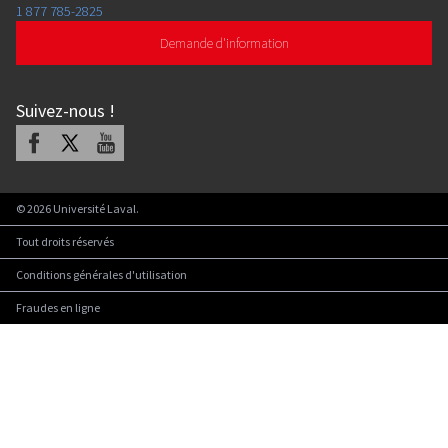
1 877 785-2825
Demande d'information
Suivez-nous
!
Facebook
X
Youtube
©
2026
Université Laval.
Tout droits réservés
Conditions générales d'utilisation
Fraudes en ligne