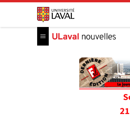
Open menu
S
21