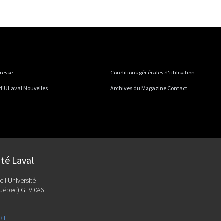
presse
Conditions générales d'utilisation
 d'ULaval Nouvelles
Archives du Magazine Contact
ité Laval
e l'Université
uébec) G1V 0A6
:
131