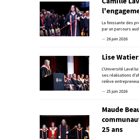
Camille Lav
l'engagem
La finissante des p
par un parcours auda
—
26 juin 2026
Lise Watier
L'Université Laval l
ses réalisations d'a
relève entrepreneur
—
25 juin 2026
Maude Beau
communauté
25 ans