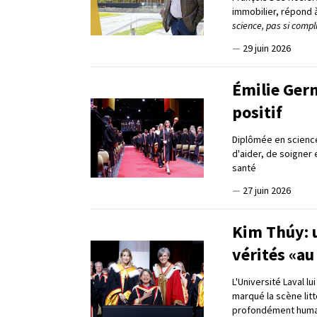
immobilier, répond 
science, pas si compl
—
29 juin 2026
Émilie Germ
positif
Diplômée en science
d'aider, de soigner
santé
—
27 juin 2026
Kim Thúy: u
vérités «au
L'Université Laval l
marqué la scène lit
profondément huma