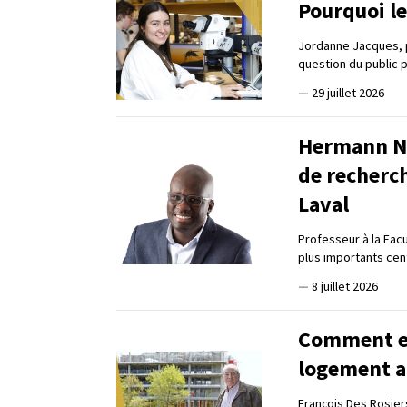
Pourquoi le
Jordanne Jacques, 
question du public 
—
29 juillet 2026
Hermann Na
de recherc
Laval
Professeur à la Fac
plus importants ce
—
8 juillet 2026
Comment en 
logement a
François Des Rosier