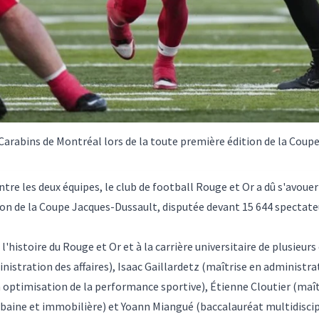
s Carabins de Montréal lors de la toute première édition de la Cou
re les deux équipes, le club de football Rouge et Or a dû s'avouer
ion de la Coupe Jacques-Dussault, disputée devant 15 644 spectat
 l'histoire du Rouge et Or et à la carrière universitaire de plusieu
nistration des affaires)
, Isaac Gaillardetz
(maîtrise en administrat
optimisation de la performance sportive), Étienne Cloutier
(maît
rbaine et immobilière) et Yoann Miangué (baccalauréat multidiscipl