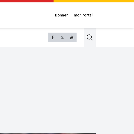
Donner
monPortail
Search