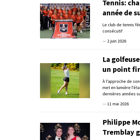
Tennis: ch
année de s
Le club de tennis f
consécutif
—
2 juin 2026
La golfeus
un point fi
À l'approche de son 
met en lumière l'éta
dernières années sur
—
11 mai 2026
Philippe M
Tremblay g