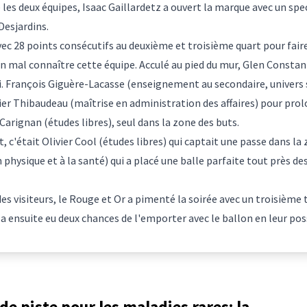
 les deux équipes, Isaac Gaillardetz a ouvert la marque avec un spe
Desjardins.
vec 28 points consécutifs au deuxième et troisième quart pour faire 
en mal connaître cette équipe. Acculé au pied du mur, Glen Constan
ai. François Giguère-Lacasse (enseignement au secondaire, univer
vier Thibaudeau
(maîtrise en administration des affaires)
pour prol
Carignan (études libres), seul dans la zone des buts.
t, c'était Olivier Cool (études libres) qui captait une passe dans la
physique et à la santé) qui a placé une balle parfaite tout près d
s visiteurs, le Rouge et Or a pimenté la soirée avec un troisième t
r a ensuite eu deux chances de l'emporter avec le ballon en leur p
de piste pour les maladies rares: la