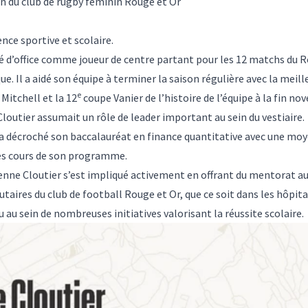
n du club de rugby féminin Rouge et Or
nce sportive et scolaire.
igné d’office comme joueur de centre partant pour les 12 matchs du 
. Il a aidé son équipe à terminer la saison régulière avec la meill
e
Mitchell et la 12
coupe Vanier de l’histoire de l’équipe à la fin no
Cloutier assumait un rôle de leader important au sein du vestiaire.
r a décroché son baccalauréat en finance quantitative avec une moy
les cours de son programme.
ienne Cloutier s’est impliqué activement en offrant du mentorat au
aires du club de football Rouge et Or, que ce soit dans les hôpita
 au sein de nombreuses initiatives valorisant la réussite scolaire.