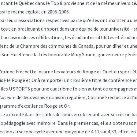
ntant le Québec dans le Top 8 proviennent de la même université. 
ussi le même exploit en 2005-2006.
 par leurs associations respectives parce qu'elles ont maintenu u
e tout en pratiquant un sport dans une équipe de leur université – 
l’occasion de ces célébrations, les étudiantes-athlètes et étudian
dent de la Chambre des communes du Canada, pour un dîner et une ré
c Son Excellence la très honorable Mary Simon, gouverneure génér
Corinne Fréchette incarne les valeurs du Rouge et Or et du sport é
idé le Rouge et Or à remporter un troisième titre de conférence en 
toiles U SPORTS pour une quatrième fois en autant de campagnes av
 Auteure de deux essais en saison régulière, Corinne Fréchette a d
rogramme d’excellence Rouge et Or.
te a excellé dans les salles de cours en obtenant avec succès un b
hopédagogie avec mémoire. Dans le premier cas, elle a obtenu so
ession au second cycle avec une moyenne de 4,11 sur 4,33, et ce, en 