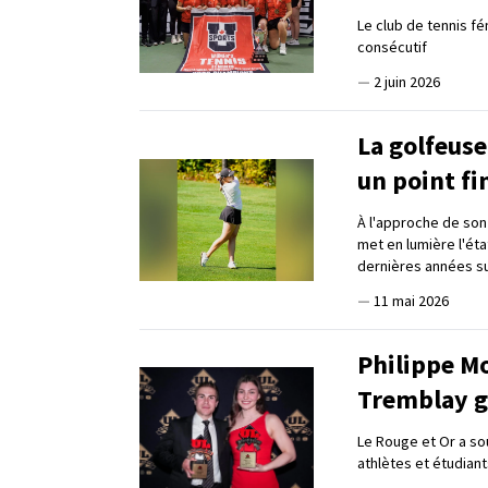
Le club de tennis f
consécutif
—
2 juin 2026
La golfeus
un point fi
À l'approche de son 
met en lumière l'éta
dernières années sur
—
11 mai 2026
Philippe M
Tremblay g
Le Rouge et Or a sou
athlètes et étudiant