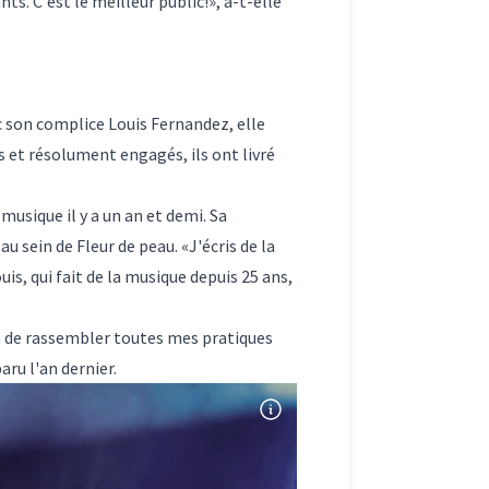
ts. C'est le meilleur public!», a-t-elle
ec son complice Louis Fernandez, elle
s et résolument engagés, ils ont livré
musique il y a un an et demi. Sa
 sein de Fleur de peau. «J'écris de la
is, qui fait de la musique depuis 25 ans,
t de rassembler toutes mes pratiques
paru l'an dernier.