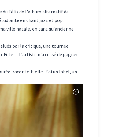
e du Félix de l'album alternatif de
 étudiante en chant jazz et pop.
s ma ville natale, en tant qu'ancienne
salués par la critique, une tournée
ncoFête… L'artiste n'a cessé de gagner
rée, raconte-t-elle. J'ai un label, un