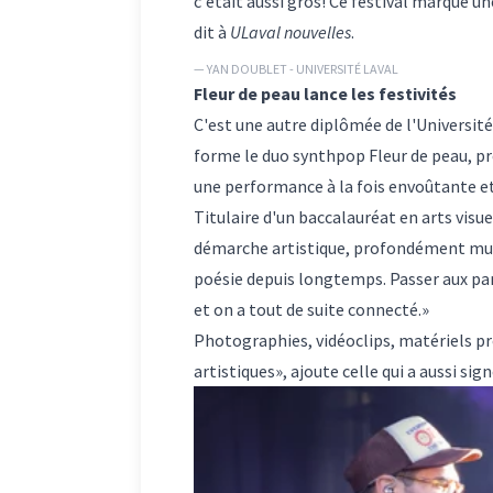
c'était aussi gros! Ce festival marque un
dit à
ULaval nouvelles
.
— YAN DOUBLET - UNIVERSITÉ LAVAL
Fleur de peau lance les festivités
C'est une autre diplômée de l'Université
forme le duo synthpop Fleur de peau, pre
une performance à la fois envoûtante e
Titulaire d'un baccalauréat en arts visue
démarche artistique, profondément multid
poésie depuis longtemps. Passer aux parol
et on a tout de suite connecté.»
Photographies, vidéoclips, matériels p
artistiques», ajoute celle qui a aussi si