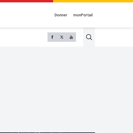
Donner
monPortail
Search