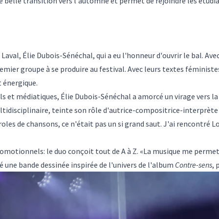
e belle transition vers l'automne et permet de rejoindre les étudian
 Laval, Élie Dubois-Sénéchal, qui a eu l'honneur d'ouvrir le bal. Av
mier groupe à se produire au festival. Avec leurs textes féministe
t énergique.
ls et médiatiques, Élie Dubois-Sénéchal a amorcé un virage vers la 
isciplinaire, teinte son rôle d'autrice-compositrice-interprète au
es de chansons, ce n'était pas un si grand saut. J'ai rencontré Lou
romotionnels: le duo conçoit tout de A à Z. «La musique me perme
gné une bande dessinée inspirée de l'univers de l'album
Contre-sens
, 