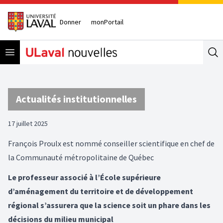
Donner
monPortail
Open menu
Se
Actualités institutionnelles
17 juillet 2025
François Proulx est nommé conseiller scientifique en chef de
la Communauté métropolitaine de Québec
Le professeur associé à l’École supérieure
d’aménagement du territoire et de développement
régional s’assurera que la science soit un phare dans les
décisions du milieu municipal