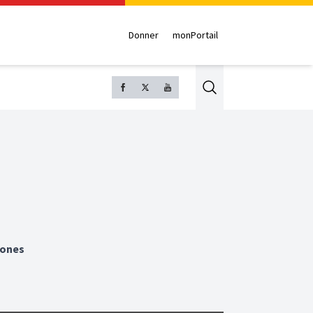
Donner
monPortail
Search
tones