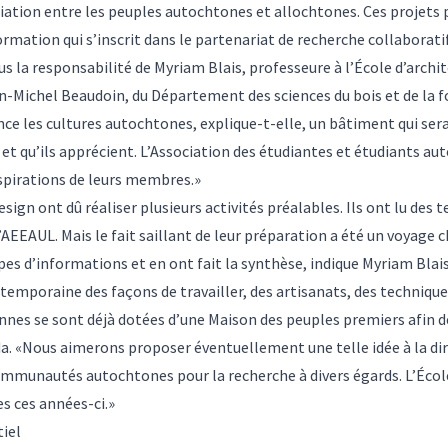
iliation entre les peuples autochtones et allochtones. Ces projets
ormation qui s’inscrit dans le partenariat de recherche collaborati
us la responsabilité de Myriam Blais, professeure à l’École d’archit
n-Michel Beaudoin, du Département des sciences du bois et de la f
nce les cultures autochtones, explique-t-elle, un bâtiment qui sera
et qu’ils apprécient. L’Association des étudiantes et étudiants au
aspirations de leurs membres.»
esign ont dû réaliser plusieurs activités préalables. Ils ont lu des t
 l’AEEAUL. Mais le fait saillant de leur préparation a été un voyage 
pes d’informations et en ont fait la synthèse, indique Myriam Blais
mporaine des façons de travailler, des artisanats, des technique
iennes se sont déjà dotées d’une Maison des peuples premiers afin 
. «Nous aimerons proposer éventuellement une telle idée à la dire
communautés autochtones pour la recherche à divers égards. L’Éco
s ces années-ci.»
tiel