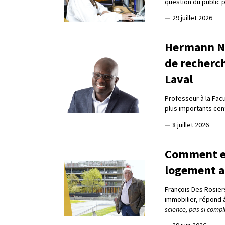
question du public 
—
29 juillet 2026
Hermann Na
de recherc
Laval
Professeur à la Fac
plus importants ce
—
8 juillet 2026
Comment en 
logement a
François Des Rosier
immobilier, répond 
science, pas si compl