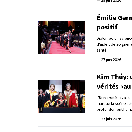
—
29 juin 2026
Émilie Germ
positif
Diplômée en science
d'aider, de soigner
santé
—
27 juin 2026
Kim Thúy: u
vérités «au
L'Université Laval l
marqué la scène lit
profondément huma
—
27 juin 2026