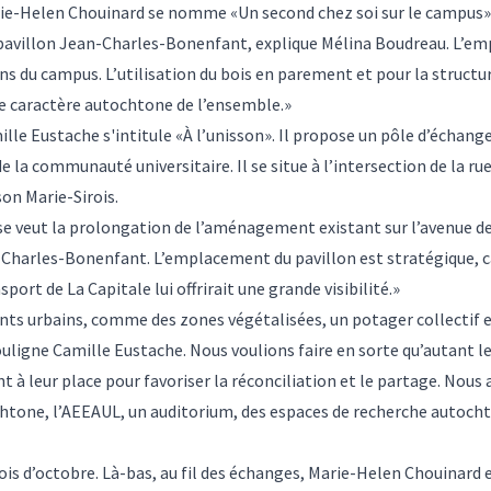
rie-Helen Chouinard se nomme «Un second chez soi sur le campus»
du pavillon Jean-Charles-Bonenfant, explique Mélina Boudreau. L’
tons du campus. L’utilisation du bois en parement et pour la struct
le caractère autochtone de l’ensemble.»
le Eustache s'intitule «À l’unisson». Il propose un pôle d’échanges 
la communauté universitaire. Il se situe à l’intersection de la rue 
on Marie-Sirois.
se veut la prolongation de l’aménagement existant sur l’avenue de
Charles-Bonenfant. L’emplacement du pavillon est stratégique, ca
port de La Capitale lui offrirait une grande visibilité.»
ts urbains, comme des zones végétalisées, un potager collectif
uligne Camille Eustache. Nous voulions faire en sorte qu’autant l
ent à leur place pour favoriser la réconciliation et le partage. No
tone, l’AEEAUL, un auditorium, des espaces de recherche autochto
ois d’octobre. Là-bas, au fil des échanges, Marie-Helen Chouinard