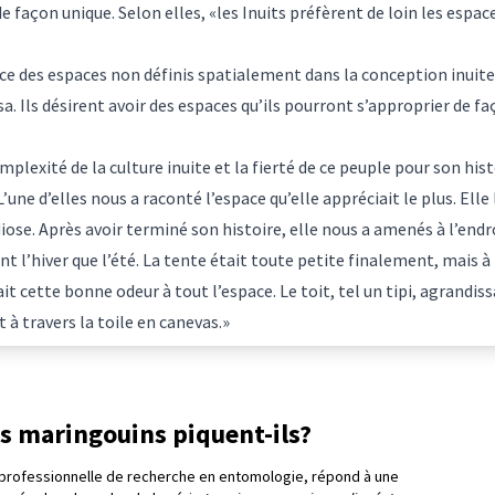
 de façon unique. Selon elles, «les Inuits préfèrent de loin les espa
e des espaces non définis spatialement dans la conception inuite du
a. Ils désirent avoir des espaces qu’ils pourront s’approprier de faç
plexité de la culture inuite et la fierté de ce peuple pour son hist
ne d’elles nous a raconté l’espace qu’elle appréciait le plus. Elle 
se. Après avoir terminé son histoire, elle nous a amenés à l’endro
t l’hiver que l’été. La tente était toute petite finalement, mais à 
t cette bonne odeur à tout l’espace. Le toit, tel un tipi, agrandissa
 à travers la toile en canevas.»
s maringouins piquent-ils?
professionnelle de recherche en entomologie, répond à une