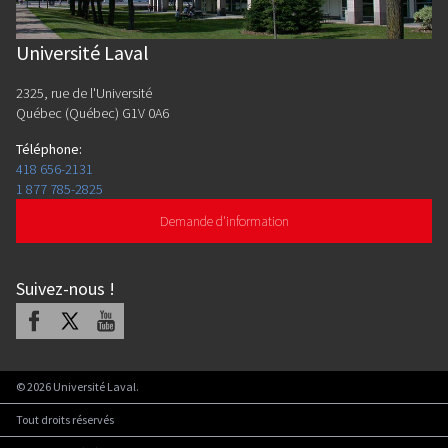
Université Laval
2325, rue de l'Université
Québec (Québec) G1V 0A6
Téléphone
:
418 656-2131
1 877 785-2825
Demande d'information
Suivez-nous
!
Facebook
X
Youtube
©
2026
Université Laval.
Tout droits réservés