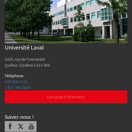
Université Laval
2325, rue de l'Université
Québec (Québec) G1V 0A6
Téléphone
:
418 656-2131
1 877 785-2825
Demande d'information
Suivez-nous
!
Facebook
X
Youtube