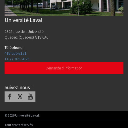
Université Laval
2325, rue de l'Université
Québec (Québec) G1V 0A6
Téléphone
:
418 656-2131
1 877 785-2825
Demande d'information
Suivez-nous
!
Facebook
X
Youtube
©
2026
Université Laval.
Tout droits réservés