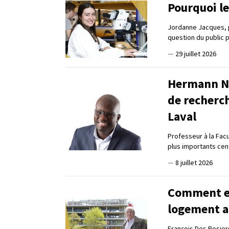
Pourquoi le
Jordanne Jacques, 
question du public 
—
29 juillet 2026
Hermann Na
de recherc
Laval
Professeur à la Fac
plus importants ce
—
8 juillet 2026
Comment en 
logement a
François Des Rosier