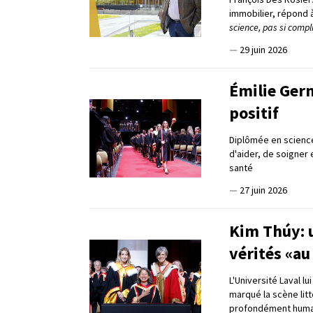
immobilier, répond 
science, pas si compl
—
29 juin 2026
Émilie Germ
positif
Diplômée en science
d'aider, de soigner
santé
—
27 juin 2026
Kim Thúy: u
vérités «au
L'Université Laval l
marqué la scène lit
profondément huma