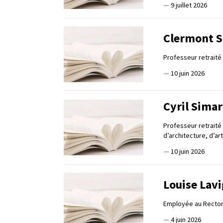
—
9 juillet 2026
Clermont 
Professeur retraité
—
10 juin 2026
Cyril Sima
Professeur retraité
d’architecture, d’ar
—
10 juin 2026
Louise Lav
Employée au Rector
—
4 juin 2026