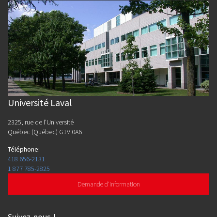
Université Laval
2325, rue de l'Université
Québec (Québec) G1V 0A6
Téléphone
:
418 656-2131
1 877 785-2825
Demande d'information
Suivez-nous
!