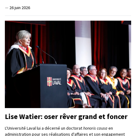
—
26 juin 2026
Lise Watier: oser rêver grand et foncer
L'Université Laval lui a décerné un doctorat
honoris causa
en
administration pour ses réalisations d'affaires et son engagement