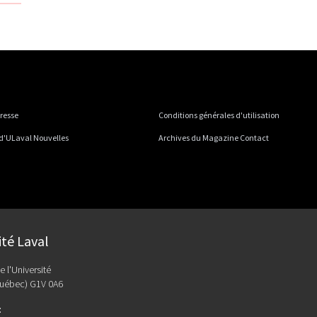
presse
Conditions générales d'utilisation
 d'ULaval Nouvelles
Archives du Magazine Contact
ité Laval
e l'Université
uébec) G1V 0A6
: