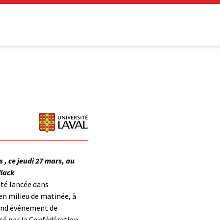
 , ce jeudi 27 mars, au
lack
été lancée dans
 en milieu de matinée, à
rand événement de
isé par la Confédération