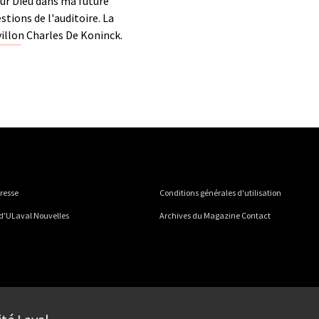
our Dieu dans ma future
stions de l'auditoire. La
villon Charles De Koninck.
presse
Conditions générales d'utilisation
 d'ULaval Nouvelles
Archives du Magazine Contact