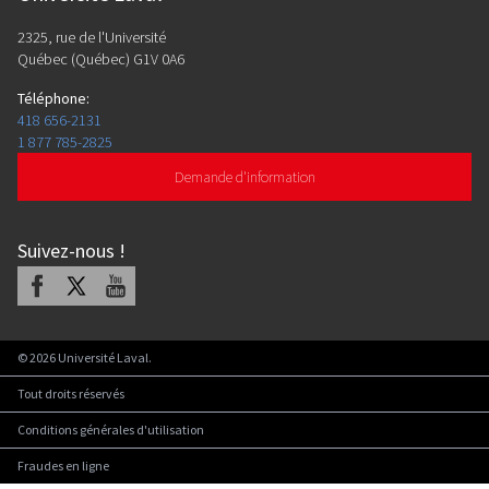
2325, rue de l'Université
Québec (Québec) G1V 0A6
Téléphone
:
418 656-2131
1 877 785-2825
Demande d'information
Suivez-nous
!
Facebook
X
Youtube
©
2026
Université Laval.
Tout droits réservés
Conditions générales d'utilisation
Fraudes en ligne