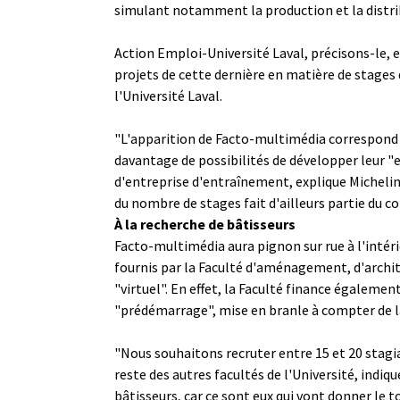
simulant notamment la production et la distri
Action Emploi-Université Laval, précisons-le, e
projets de cette dernière en matière de stages 
l'Université Laval.
"L'apparition de Facto-multimédia correspond à
davantage de possibilités de développer leur "
d'entreprise d'entraînement, explique Michelin
du nombre de stages fait d'ailleurs partie du c
À la recherche de bâtisseurs
Facto-multimédia aura pignon sur rue à l'intéri
fournis par la Faculté d'aménagement, d'archit
"virtuel". En effet, la Faculté finance égalem
"prédémarrage", mise en branle à compter de la
"Nous souhaitons recruter entre 15 et 20 stagia
reste des autres facultés de l'Université, indiq
bâtisseurs, car ce sont eux qui vont donner le 