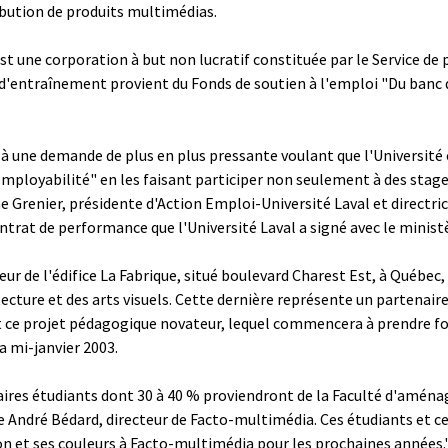
bution de produits multimédias.
st une corporation à but non lucratif constituée par le Service de
d'entraînement provient du Fonds de soutien à l'emploi "Du banc de
 une demande de plus en plus pressante voulant que l'Université o
employabilité" en les faisant participer non seulement à des stag
e Grenier, présidente d'Action Emploi-Université Laval et directr
ontrat de performance que l'Université Laval a signé avec le minist
eur de l'édifice La Fabrique, situé boulevard Charest Est, à Québec
ecture et des arts visuels. Cette dernière représente un partenair
ent ce projet pédagogique novateur, lequel commencera à prendre f
 mi-janvier 2003.
ires étudiants dont 30 à 40 % proviendront de la Faculté d'aménage
ue André Bédard, directeur de Facto-multimédia. Ces étudiants et ce
ton et ses couleurs à Facto-multimédia pour les prochaines années.