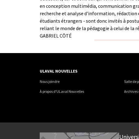
en conception multimédia, communication graph
recherche et analyse d'information, rédaction e
étudiants étrangers - sont donc invités à post
reliant le monde de la pédagogie à celui de la ré
GABRIEL CÔTÉ
ULAVAL NOUVELLES
Nous joindre
Salle de 
À propos d'ULaval Nouvelles
Archives
Univers