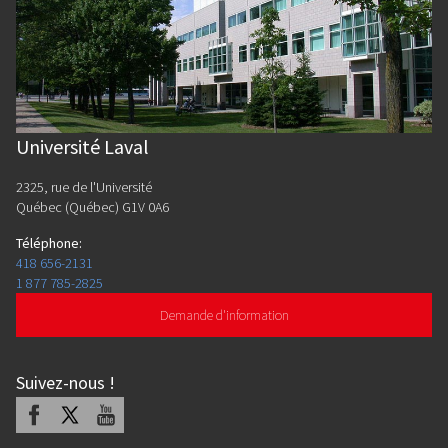
Université Laval
2325, rue de l'Université
Québec (Québec) G1V 0A6
Téléphone
:
418 656-2131
1 877 785-2825
Demande d'information
Suivez-nous
!
Facebook
X
Youtube