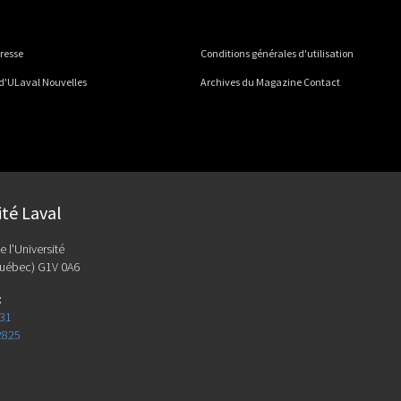
presse
Conditions générales d'utilisation
 d'ULaval Nouvelles
Archives du Magazine Contact
ité Laval
e l'Université
uébec) G1V 0A6
:
131
2825