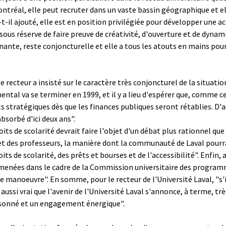
ontréal, elle peut recruter dans un vaste bassin géographique et el
a-t-il ajouté, elle est en position privilégiée pour développer une a
ous réserve de faire preuve de créativité, d'ouverture et de dynam
gnante, reste conjoncturelle et elle a tous les atouts en mains pour
le recteur a insisté sur le caractère très conjoncturel de la situatio
tal va se terminer en 1999, et il y a lieu d'espérer que, comme 
s stratégiques dès que les finances publiques seront rétablies. D'
bsorbé d'ici deux ans".
oits de scolarité devrait faire l'objet d'un débat plus rationnel qu
 et des professeurs, la manière dont la communauté de Laval pourr
its de scolarité, des prêts et bourses et de l'accessibilité". Enfin, 
enées dans le cadre de la Commission universitaire des programme
manoeuvre". En somme, pour le recteur de l'Université Laval, "s'i
aussi vrai que l'avenir de l'Université Laval s'annonce, à terme, trè
onné et un engagement énergique".