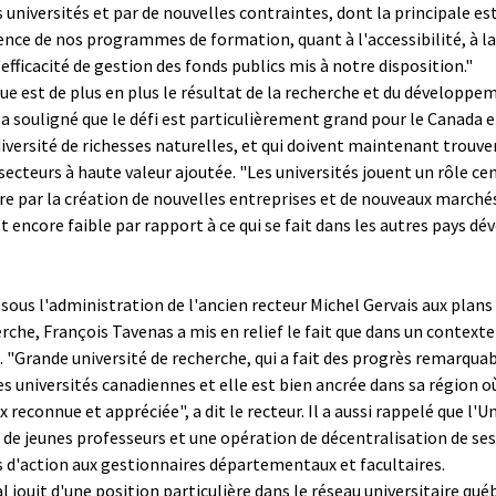
niversités et par de nouvelles contraintes, dont la principale est 
nence de nos programmes de formation, quant à l'accessibilité, à l
fficacité de gestion des fonds publics mis à notre disposition."
ue est de plus en plus le résultat de la recherche et du développ
 a souligné que le défi est particulièrement grand pour le Canada e
 diversité de richesses naturelles, et qui doivent maintenant trouv
 secteurs à haute valeur ajoutée. "Les universités jouent un rôle
re par la création de nouvelles entreprises et de nouveaux marchés
t encore faible par rapport à ce qui se fait dans les autres pays 
 sous l'administration de l'ancien recteur Michel Gervais aux plans 
rche, François Tavenas a mis en relief le fait que dans un context
 "Grande université de recherche, qui a fait des progrès remarquab
s universités canadiennes et elle est bien ancrée dans sa région 
reconnue et appréciée", a dit le recteur. Il a aussi rappelé que l'Un
 de jeunes professeurs et une opération de décentralisation de ses
 d'action aux gestionnaires départementaux et facultaires.
l jouit d'une position particulière dans le réseau universitaire québ