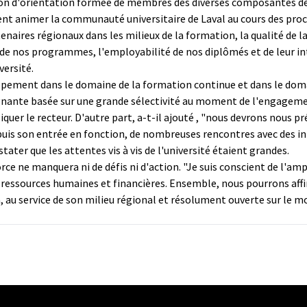
on d'orientation formée de membres des diverses composantes de 
ent animer la communauté universitaire de Laval au cours des proc
naires régionaux dans les milieux de la formation, la qualité de la
t de nos programmes, l'employabilité de nos diplômés et de leur i
versité.
pement dans le domaine de la formation continue et dans le domain
nante basée sur une grande sélectivité au moment de l'engagement
quer le recteur. D'autre part, a-t-il ajouté , "nous devrons nous pr
depuis son entrée en fonction, de nombreuses rencontres avec des i
tater que les attentes vis à vis de l'université étaient grandes.
morce ne manquera ni de défis ni d'action. "Je suis conscient de l'
s ressources humaines et financières. Ensemble, nous pourrons affi
 au service de son milieu régional et résolument ouverte sur le mon