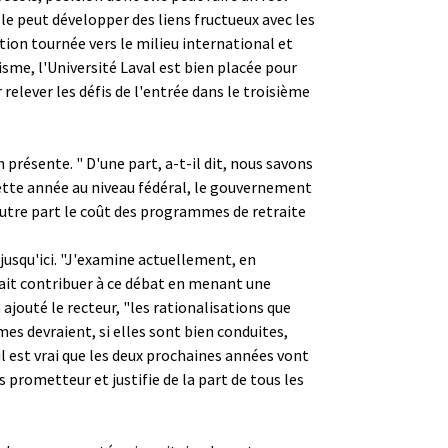
le peut développer des liens fructueux avec les
ction tournée vers le milieu international et
isme, l'Université Laval est bien placée pour
 relever les défis de l'entrée dans le troisième
n présente. " D'une part, a-t-il dit, nous savons
cette année au niveau fédéral, le gouvernement
autre part le coût des programmes de retraite
e jusqu'ici. "J'examine actuellement, en
ait contribuer à ce débat en menant une
a ajouté le recteur, "les rationalisations que
s devraient, si elles sont bien conduites,
l est vrai que les deux prochaines années vont
s prometteur et justifie de la part de tous les