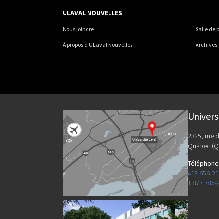
ULAVAL NOUVELLES
Nous joindre
Salle de 
À propos d'ULaval Nouvelles
Archives
Univers
2325, rue d
Québec (Q
Téléphone
418 656-2
1 877 785-