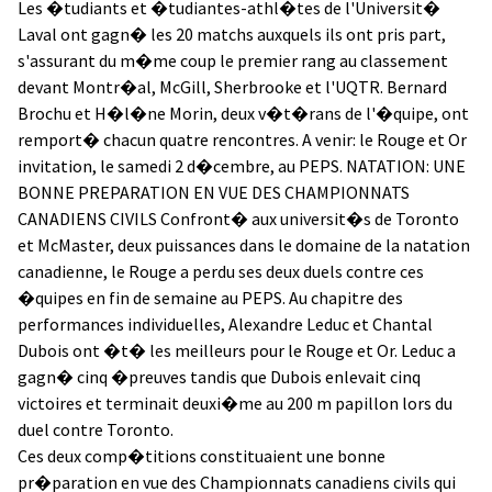
Les �tudiants et �tudiantes-athl�tes de l'Universit�
Laval ont gagn� les 20 matchs auxquels ils ont pris part,
s'assurant du m�me coup le premier rang au classement
devant Montr�al, McGill, Sherbrooke et l'UQTR. Bernard
Brochu et H�l�ne Morin, deux v�t�rans de l'�quipe, ont
remport� chacun quatre rencontres. A venir: le Rouge et Or
invitation, le samedi 2 d�cembre, au PEPS. NATATION: UNE
BONNE PREPARATION EN VUE DES CHAMPIONNATS
CANADIENS CIVILS Confront� aux universit�s de Toronto
et McMaster, deux puissances dans le domaine de la natation
canadienne, le Rouge a perdu ses deux duels contre ces
�quipes en fin de semaine au PEPS. Au chapitre des
performances individuelles, Alexandre Leduc et Chantal
Dubois ont �t� les meilleurs pour le Rouge et Or. Leduc a
gagn� cinq �preuves tandis que Dubois enlevait cinq
victoires et terminait deuxi�me au 200 m papillon lors du
duel contre Toronto.
Ces deux comp�titions constituaient une bonne
pr�paration en vue des Championnats canadiens civils qui