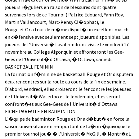
joueurs r�guliers en raison de blessures dont quatre
survenues lors de ce Tournoi ( Patrice Edouard, Yann Roy,
Martin Vaillancourt, Marc-Kensy Cl�ophat), le
Rouge et Or a tout de m�me disput� un excellent match
en d�fensive avec seulement sept joueurs disponibles. Les
joueurs de l'Universit� Laval rendront visite le vendredi 17
novembre au College Algonquin et affronteront les Gee-
Gees de l'Universit� d'Ottawa, � Ottawa, samedi.
BASKETBALL FEMININ
La formation f�minine de basketball Rouge et Or disputera
deux rencontres sur la route au cours de la fin de semaine.
D'abord, vendredi, elles croiseront le fer contre les joueuses
de l'Universit� Waterloo et le lendemain, elles seront
confront�es aux Gee-Gees de l'Universit� d'Ottawa.
FICHE PARFAITE EN BADMINTON
L'�quipe de badminton Rouge et Or a d�but� en force la
saison universitaire en remportant de fa�on �quivoque le
premier tournoi jou� � l'Universit� McGill, � Montr�al.