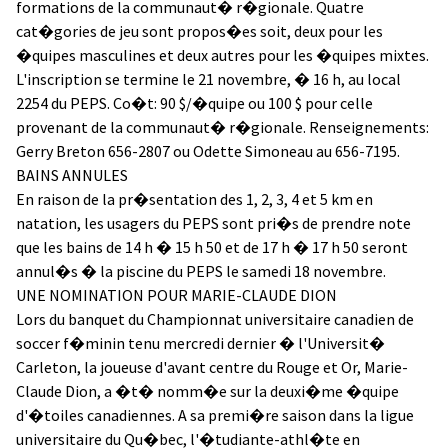
formations de la communaut� r�gionale. Quatre
cat�gories de jeu sont propos�es soit, deux pour les
�quipes masculines et deux autres pour les �quipes mixtes.
L'inscription se termine le 21 novembre, � 16 h, au local
2254 du PEPS. Co�t: 90 $/�quipe ou 100 $ pour celle
provenant de la communaut� r�gionale. Renseignements:
Gerry Breton 656-2807 ou Odette Simoneau au 656-7195.
BAINS ANNULES
En raison de la pr�sentation des 1, 2, 3, 4 et 5 km en
natation, les usagers du PEPS sont pri�s de prendre note
que les bains de 14 h � 15 h 50 et de 17 h � 17 h 50 seront
annul�s � la piscine du PEPS le samedi 18 novembre.
UNE NOMINATION POUR MARIE-CLAUDE DION
Lors du banquet du Championnat universitaire canadien de
soccer f�minin tenu mercredi dernier � l'Universit�
Carleton, la joueuse d'avant centre du Rouge et Or, Marie-
Claude Dion, a �t� nomm�e sur la deuxi�me �quipe
d'�toiles canadiennes. A sa premi�re saison dans la ligue
universitaire du Qu�bec, l'�tudiante-athl�te en