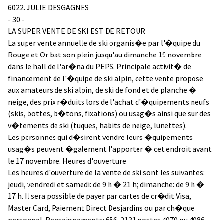
6022. JULIE DESGAGNES
- 30 -
LA SUPER VENTE DE SKI EST DE RETOUR
La super vente annuelle de ski organis�e par l'�quipe du
Rouge et Or bat son plein jusqu'au dimanche 19 novembre
dans le hall de l'ar�na du PEPS. Principale activit� de
financement de l'�quipe de ski alpin, cette vente propose
aux amateurs de ski alpin, de ski de fond et de planche �
neige, des prix r�duits lors de l'achat d'�quipements neufs
(skis, bottes, b�tons, fixations) ou usag�s ainsi que sur des
v�tements de ski (tuques, habits de neige, lunettes).
Les personnes qui d�sirent vendre leurs �quipements
usag�s peuvent �galement l'apporter � cet endroit avant
le 17 novembre. Heures d'ouverture
Les heures d'ouverture de la vente de ski sont les suivantes:
jeudi, vendredi et samedi: de 9 h � 21 h; dimanche: de 9 h �
17 h. Il sera possible de payer par cartes de cr�dit Visa,
Master Card, Paiement Direct Desjardins ou par ch�que
personnel. Renseignements: 656-2131 postes 4070 ou 4086.