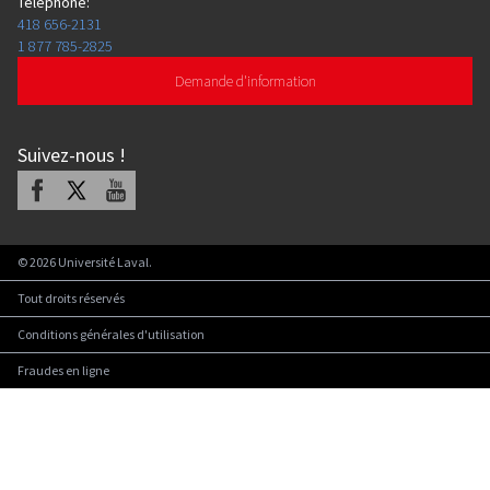
Téléphone
:
418 656-2131
1 877 785-2825
Demande d'information
Suivez-nous
!
Facebook
X
Youtube
©
2026
Université Laval.
Tout droits réservés
Conditions générales d'utilisation
Fraudes en ligne