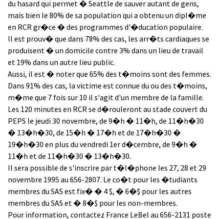
du hasard qui permet � Seattle de sauver autant de gens,
mais bien le 80% de sa population qui a obtenu un dipl�me
en RCR gr�ce � des programmes d'�ducation populaire.
Il est prouv� que dans 78% des cas, les arr�ts cardiaques se
produisent � un domicile contre 3% dans un lieu de travail
et 19% dans un autre lieu public.
Aussi, il est � noter que 65% des t�moins sont des femmes.
Dans 91% des cas, la victime est connue du ou des t�moins,
m�me que 7 fois sur 10 il s'agit d'un membre de la famille.
Les 120 minutes en RCR se d�rouleront au stade couvert du
PEPS le jeudi 30 novembre, de 9�h � 11�h, de 11�h�30
� 13�h�30, de 15�h � 17�h et de 17�h�30 �
19�h�30 en plus du vendredi 1er d�cembre, de 9�h �
11�h et de 11�h�30 � 13�h�30.
Il sera possible de s'inscrire par t�l�phone les 27, 28 et 29
novembre 1995 au 656-2807. Le co�t pour les �tudiants
membres du SAS est fix� � 4 $, � 6�$ pour les autres
membres du SAS et � 8�$ pour les non-membres.
Pour information, contactez France LeBel au 656-2131 poste