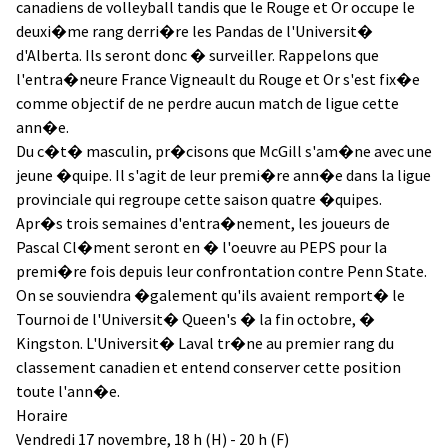
canadiens de volleyball tandis que le Rouge et Or occupe le
deuxi�me rang derri�re les Pandas de l'Universit�
d'Alberta. Ils seront donc � surveiller. Rappelons que
l'entra�neure France Vigneault du Rouge et Or s'est fix�e
comme objectif de ne perdre aucun match de ligue cette
ann�e.
Du c�t� masculin, pr�cisons que McGill s'am�ne avec une
jeune �quipe. Il s'agit de leur premi�re ann�e dans la ligue
provinciale qui regroupe cette saison quatre �quipes.
Apr�s trois semaines d'entra�nement, les joueurs de
Pascal Cl�ment seront en � l'oeuvre au PEPS pour la
premi�re fois depuis leur confrontation contre Penn State.
On se souviendra �galement qu'ils avaient remport� le
Tournoi de l'Universit� Queen's � la fin octobre, �
Kingston. L'Universit� Laval tr�ne au premier rang du
classement canadien et entend conserver cette position
toute l'ann�e.
Horaire
Vendredi 17 novembre, 18 h (H) - 20 h (F)