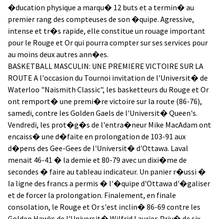
�ducation physique a marqu� 12 buts et a termin� au
premier rang des compteuses de son �quipe. Agressive,
intense et tr�s rapide, elle constitue un rouage important
pour le Rouge et Or qui pourra compter sur ses services pour
au moins deux autres ann�es.
BASKETBALL MASCULIN: UNE PREMIERE VICTOIRE SUR LA
ROUTE A l'occasion du Tournoi invitation de l'Universit� de
Waterloo "Naismith Classic", les basketteurs du Rouge et Or
ont remport� une premi�re victoire sur la route (86-76),
samedi, contre les Golden Gaels de l'Universit� Queen's.
Vendredi, les prot�g�s de l'entra�neur Mike MacAdam ont
encaiss� une d�faite en prolongation de 103-91 aux
d�pens des Gee-Gees de l'Universit� d'Ottawa. Laval
menait 46-41 � la demie et 80-79 avec un dixi�me de
secondes � faire au tableau indicateur. Un panier r�ussi �
la ligne des francs a permis � l'�quipe d'Ottawa d'�galiser
et de forcer la prolongation. Finalement, en finale
consolation, le Rouge et Or s'est inclin� 86-69 contre les
Golden Hawks de l'Universit� Wilfrid Laurier. Priv� de six