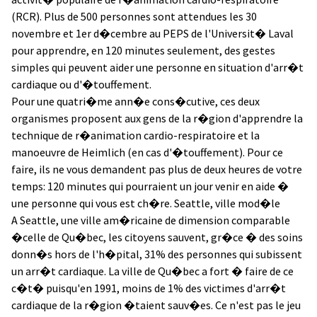
(RCR). Plus de 500 personnes sont attendues les 30
novembre et 1er d�cembre au PEPS de l'Universit� Laval
pour apprendre, en 120 minutes seulement, des gestes
simples qui peuvent aider une personne en situation d'arr�t
cardiaque ou d'�touffement.
Pour une quatri�me ann�e cons�cutive, ces deux
organismes proposent aux gens de la r�gion d'apprendre la
technique de r�animation cardio-respiratoire et la
manoeuvre de Heimlich (en cas d'�touffement). Pour ce
faire, ils ne vous demandent pas plus de deux heures de votre
temps: 120 minutes qui pourraient un jour venir en aide �
une personne qui vous est ch�re. Seattle, ville mod�le
A Seattle, une ville am�ricaine de dimension comparable
�celle de Qu�bec, les citoyens sauvent, gr�ce � des soins
donn�s hors de l'h�pital, 31% des personnes qui subissent
un arr�t cardiaque. La ville de Qu�bec a fort � faire de ce
c�t� puisqu'en 1991, moins de 1% des victimes d'arr�t
cardiaque de la r�gion �taient sauv�es. Ce n'est pas le jeu