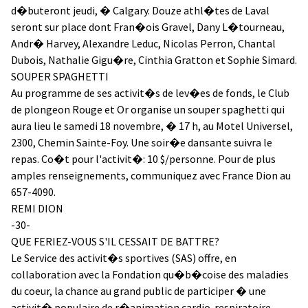
d�buteront jeudi, � Calgary. Douze athl�tes de Laval
seront sur place dont Fran�ois Gravel, Dany L�tourneau,
Andr� Harvey, Alexandre Leduc, Nicolas Perron, Chantal
Dubois, Nathalie Gigu�re, Cinthia Gratton et Sophie Simard.
SOUPER SPAGHETTI
Au programme de ses activit�s de lev�es de fonds, le Club
de plongeon Rouge et Or organise un souper spaghetti qui
aura lieu le samedi 18 novembre, � 17 h, au Motel Universel,
2300, Chemin Sainte-Foy. Une soir�e dansante suivra le
repas. Co�t pour l'activit�: 10 $/personne. Pour de plus
amples renseignements, communiquez avec France Dion au
657-4090.
REMI DION
-30-
QUE FERIEZ-VOUS S'IL CESSAIT DE BATTRE?
Le Service des activit�s sportives (SAS) offre, en
collaboration avec la Fondation qu�b�coise des maladies
du coeur, la chance au grand public de participer � une
activit� populaire de r�animation cardio-respiratoire