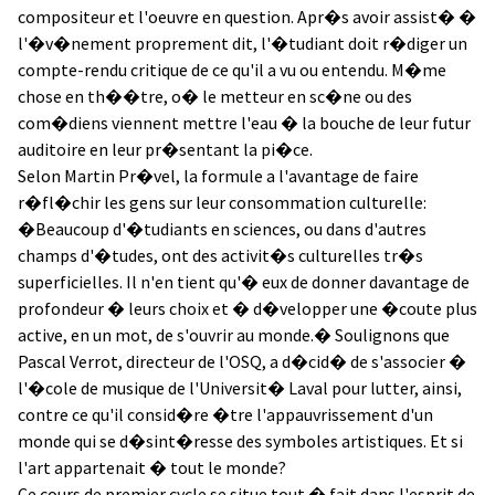
compositeur et l'oeuvre en question. Apr�s avoir assist� �
l'�v�nement proprement dit, l'�tudiant doit r�diger un
compte-rendu critique de ce qu'il a vu ou entendu. M�me
chose en th��tre, o� le metteur en sc�ne ou des
com�diens viennent mettre l'eau � la bouche de leur futur
auditoire en leur pr�sentant la pi�ce.
Selon Martin Pr�vel, la formule a l'avantage de faire
r�fl�chir les gens sur leur consommation culturelle:
�Beaucoup d'�tudiants en sciences, ou dans d'autres
champs d'�tudes, ont des activit�s culturelles tr�s
superficielles. Il n'en tient qu'� eux de donner davantage de
profondeur � leurs choix et � d�velopper une �coute plus
active, en un mot, de s'ouvrir au monde.� Soulignons que
Pascal Verrot, directeur de l'OSQ, a d�cid� de s'associer �
l'�cole de musique de l'Universit� Laval pour lutter, ainsi,
contre ce qu'il consid�re �tre l'appauvrissement d'un
monde qui se d�sint�resse des symboles artistiques. Et si
l'art appartenait � tout le monde?
Ce cours de premier cycle se situe tout � fait dans l'esprit de