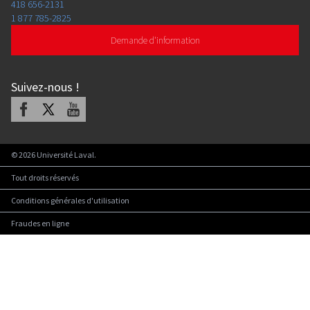
418 656-2131
1 877 785-2825
Demande d'information
Suivez-nous
!
Facebook
X
Youtube
©
2026
Université Laval.
Tout droits réservés
Conditions générales d'utilisation
Fraudes en ligne