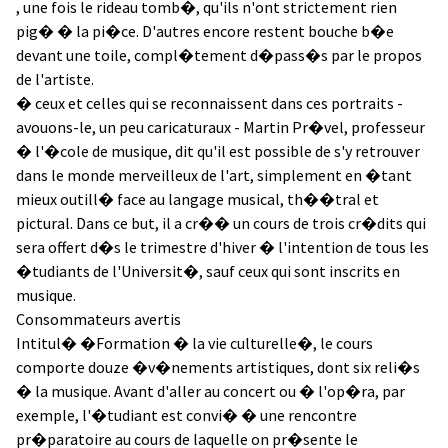
, une fois le rideau tomb�, qu'ils n'ont strictement rien
pig� � la pi�ce. D'autres encore restent bouche b�e
devant une toile, compl�tement d�pass�s par le propos
de l'artiste.
� ceux et celles qui se reconnaissent dans ces portraits -
avouons-le, un peu caricaturaux - Martin Pr�vel, professeur
� l'�cole de musique, dit qu'il est possible de s'y retrouver
dans le monde merveilleux de l'art, simplement en �tant
mieux outill� face au langage musical, th��tral et
pictural. Dans ce but, il a cr�� un cours de trois cr�dits qui
sera offert d�s le trimestre d'hiver � l'intention de tous les
�tudiants de l'Universit�, sauf ceux qui sont inscrits en
musique.
Consommateurs avertis
Intitul� �Formation � la vie culturelle�, le cours
comporte douze �v�nements artistiques, dont six reli�s
� la musique. Avant d'aller au concert ou � l'op�ra, par
exemple, l'�tudiant est convi� � une rencontre
pr�paratoire au cours de laquelle on pr�sente le