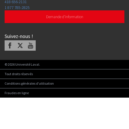
418 656-2131
1 877 785-2825
Demande d'information
Suivez-nous
!
Facebook
X
Youtube
©
2026
Université Laval.
Tout droits réservés
Conditions générales d'utilisation
Fraudes en ligne