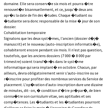
domaine. Elle sera conserv�e six mois et pourra �tre
renouvel�e bisannuellement, et ce, jusqu'� deux ans
apr�s la date de fin des �tudes. Chaque �tudiant ou
�tudiante sera donc responsable de la mise � jour de son
dossier.
Cohabitation temporaire
Signalons que les deux syst�mes, l'ancien (dossier d�j�
manuscrit) et le nouveau (auto-inscription informatis�e),
cohabiteront encore pendant six mois. Il n'est pas question,
toutefois, que les anciens dossiers (7 000 � 8 000 par
trimestre) soient transf�r�s dans le syst�me
informatique qui sera implant� en octobre. Chacun, par
ailleurs, devra obligatoirement venir s'auto-inscrire ou se
r�inscrire pour profiter des nombreux services du Service de
placement. L'op�ration d'auto-inscription dure une dizaine
de minutes, dit- on, � condition d'�tre pr�par�, de bien
conna�tre son curriculum vitae, ses aptitudes et ses
comp�tences. Les �tudiants et les �tudiantes pourront
d'ailleurs se faire la main � l'occasion du Carrefour de