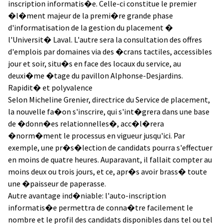
inscription informatis�e. Celle-ci constitue le premier
�l�ment majeur de la premi�re grande phase
d'informatisation de la gestion du placement �
l'Universit� Laval. L'autre sera la consultation des offres
d'emplois par domaines via des �crans tactiles, accessibles
jour et soir, situ�s en face des locaux du service, au
deuxi�me �tage du pavillon Alphonse-Desjardins.
Rapidit� et polyvalence
Selon Micheline Grenier, directrice du Service de placement,
la nouvelle fa�on s'inscrire, qui s'int�grera dans une base
de �donn�es relationnelles�, acc�l�rera
�norm�ment le processus en vigueur jusqu'ici. Par
exemple, une pr�s�lection de candidats pourra s'effectuer
en moins de quatre heures. Auparavant, il fallait compter au
moins deux ou trois jours, et ce, apr�s avoir brass� toute
une �paisseur de paperasse.
Autre avantage ind�niable: l'auto-inscription
informatis�e permettra de conna�tre facilement le
nombre et le profil des candidats disponibles dans tel ou tel