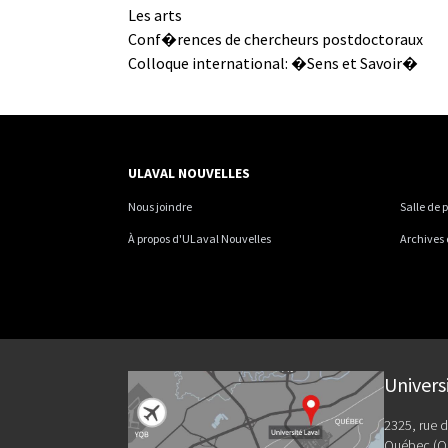
Les arts
Conf�rences de chercheurs postdoctoraux
Colloque international: �Sens et Savoir�
ULAVAL NOUVELLES
Nous joindre
Salle de 
À propos d'ULaval Nouvelles
Archives
Univers
2325, rue d
Québec (Q