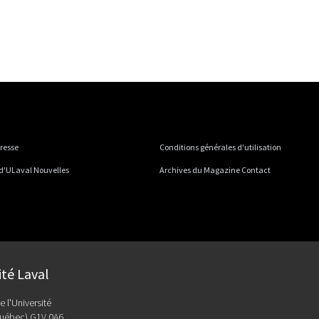
presse
Conditions générales d'utilisation
 d'ULaval Nouvelles
Archives du Magazine Contact
ité Laval
e l'Université
uébec) G1V 0A6