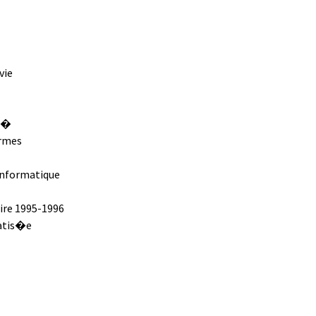
vie
es�
armes
informatique
ire 1995-1996
matis�e