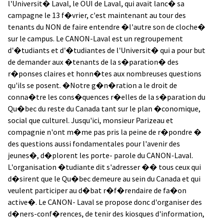
l'Universit� Laval, le OUI de Laval, qui avait lanc� sa
campagne le 13 f�vrier, c'est maintenant au tour des
tenants du NON de faire entendre �l'autre son de cloche�
sur le campus. Le CANON-Laval est un regroupement
d'�tudiants et d'�tudiantes de l'Universit� qui a pour but
de demander aux �tenants de la s�paration� des
r�ponses claires et honn�tes aux nombreuses questions
qu'ils se posent. �Notre g�n�ration a le droit de
conna�tre les cons�quences r�elles de la s�paration du
Qu�bec du reste du Canada tant sur le plan �conomique,
social que culturel. Jusqu'ici, monsieur Parizeau et
compagnie n'ont m�me pas pris la peine de r�pondre �
des questions aussi fondamentales pour l'avenir des
jeunes�, d�plorent les porte- parole du CANON-Laval.
L'organisation �tudiante dit s'adresser �� tous ceux qui
d�sirent que le Qu�bec demeure au sein du Canada et qui
veulent participer au d�bat r�f�rendaire de fa�on
active�. Le CANON- Laval se propose donc d'organiser des
d�ners-conf�rences, de tenir des kiosques d'information,