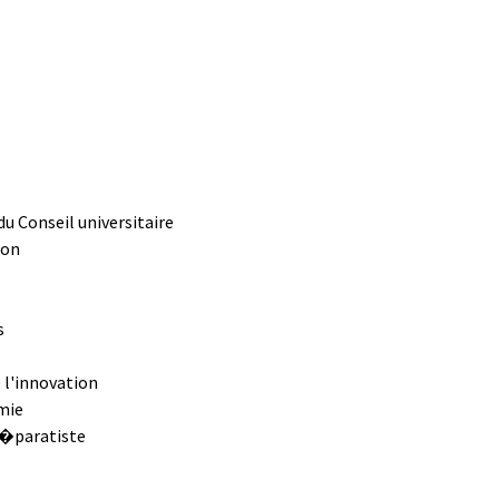
u Conseil universitaire
mon
s
 l'innovation
mie
s�paratiste