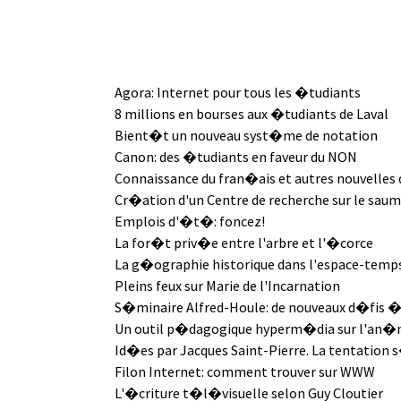
Agora: Internet pour tous les �tudiants
8 millions en bourses aux �tudiants de Laval
Bient�t un nouveau syst�me de notation
Canon: des �tudiants en faveur du NON
Connaissance du fran�ais et autres nouvelles d
Cr�ation d'un Centre de recherche sur le sau
Emplois d'�t�: foncez!
La for�t priv�e entre l'arbre et l'�corce
La g�ographie historique dans l'espace-temp
Pleins feux sur Marie de l'Incarnation
S�minaire Alfred-Houle: de nouveaux d�fis �
Un outil p�dagogique hyperm�dia sur l'an�
Id�es par Jacques Saint-Pierre. La tentation 
Filon Internet: comment trouver sur WWW
L'�criture t�l�visuelle selon Guy Cloutier