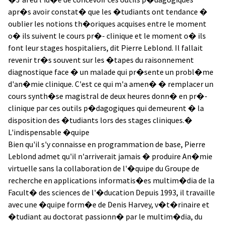
apr�s avoir constat� que les �tudiants ont tendance �
oublier les notions th�oriques acquises entre le moment
o� ils suivent le cours pr�- clinique et le moment o� ils
font leur stages hospitaliers, dit Pierre Leblond. Il fallait
revenir tr�s souvent sur les �tapes du raisonnement
diagnostique face � un malade qui pr�sente un probl�me
d'an�mie clinique. C'est ce qui m'a amen� � remplacer un
cours synth�se magistral de deux heures donn� en pr�-
clinique par ces outils p�dagogiques qui demeurent � la
disposition des �tudiants lors des stages cliniques.�
L'indispensable �quipe
Bien qu'il s'y connaisse en programmation de base, Pierre
Leblond admet qu'il n'arriverait jamais � produire An�mie
virtuelle sans la collaboration de l'�quipe du Groupe de
recherche en applications informatis�es multim�dia de la
Facult� des sciences de l'�ducation Depuis 1993, il travaille
avec une �quipe form�e de Denis Harvey, v�t�rinaire et
�tudiant au doctorat passionn� par le multim�dia, du