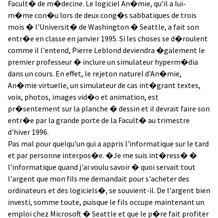
Facult� de m�decine. Le logiciel An�mie, qu'il a lui-
m�me con�u lors de deux cong�s sabbatiques de trois
mois � l'Universit� de Washington � Seattle, a fait son
entr�e en classe en janvier 1995. Si les choses se d�roulent
comme il l'entend, Pierre Leblond deviendra �galement le
premier professeur � inclure un simulateur hyperm�dia
dans un cours. En effet, le rejeton naturel d'An�mie,
An�mie virtuelle, un simulateur de cas int�grant textes,
voix, photos, images vid�o et animation, est
pr�sentement sur la planche � dessin et il devrait faire son
entr�e par la grande porte de la Facult� au trimestre
d'hiver 1996.
Pas mal pour quelqu'un qui a appris l'informatique sur le tard
et par personne interpos�e. �Je me suis int�ress� �
l'informatique quand j'ai voulu savoir � quoi servait tout
l'argent que mon fils me demandait pour s'acheter des
ordinateurs et des logiciels�, se souvient-il. De l'argent bien
investi, somme toute, puisque le fils occupe maintenant un
emploi chez Microsoft � Seattle et que le p�re fait profiter