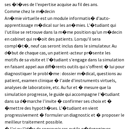
ses �l�ves de l'expertise acquise au fil des ans.
Comme chez le m�decin
An�mie virtuelle est un module informatis� d'auto-
apprentissage m�dical sur les an�mies. L'�tudiant qui
l'utilise se retrouve dans la m�me position qu'un m�decin
en cabinet qui re�oit des patients. Lorsqu'il sera
compl�t�, neuf cas seront inclus dans le simulateur. Au
d�but de chaque cas, un patient-acteur pr�sente les
motifs de sa visite et l'�tudiant s'engage dans la simulation
en faisant appel aux diff�rents outils qui s'offrent � lui pour
diagnostiquer le probl�me : dossier m�dical, questions au
patient, examen clinique � l'aide d'instruments virtuels,
analyses de laboratoire, etc. Au fur et � mesure que la
simulation progresse, le guide qui accompagne l'�tudiant
dans sa d�marche l'invite � confirmer ses choix et �
�mettre des hypoth�ses. L'�tudiant en vient
progressivement � formuler un diagnostic et � proposer le
meilleur traitement possible.
�J'ai eu l'id�e de concevoir ces outils p�dagogiques