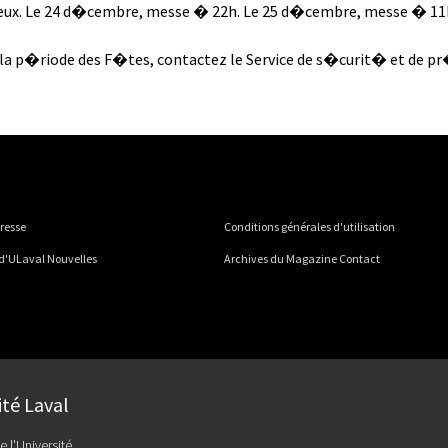
eux. Le 24 d�cembre, messe � 22h. Le 25 d�cembre, messe � 11h. 
a p�riode des F�tes, contactez le Service de s�curit� et de pr
presse
Conditions générales d'utilisation
 d'ULaval Nouvelles
Archives du Magazine Contact
ité Laval
e l'Université