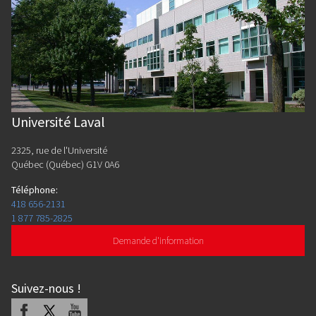
Université Laval
2325, rue de l'Université
Québec (Québec) G1V 0A6
Téléphone
:
418 656-2131
1 877 785-2825
Demande d'information
Suivez-nous
!
Facebook
X
Youtube