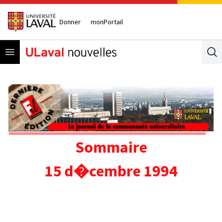
Donner
monPortail
Open menu
Se
Sommaire
15 d�cembre 1994