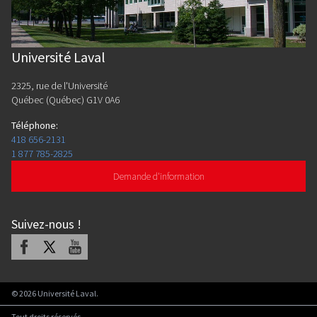
Université Laval
2325, rue de l'Université
Québec (Québec) G1V 0A6
Téléphone
:
418 656-2131
1 877 785-2825
Demande d'information
Suivez-nous
!
Facebook
X
Youtube
©
2026
Université Laval.
Tout droits réservés