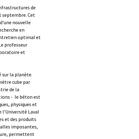
infrastructures de
21 septembre. Cet
d'une nouvelle
recherche en
entretien optimal et
Le professeur
boratoire et
é sur la planète.
mètre cube par
trie de la
tions - le béton est
ues, physiques et
 l’Université Laval
es et des produits
 salles imposantes,
ture, permettent