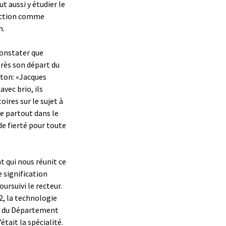
ut aussi y étudier le
uction comme
n.
constater que
rès son départ du
éton: «Jacques
avec brio, ils
ires sur le sujet à
ne partout dans le
e fierté pour toute
 qui nous réunit ce
 signification
oursuivi le recteur.
72, la technologie
he du Département
’était la spécialité.