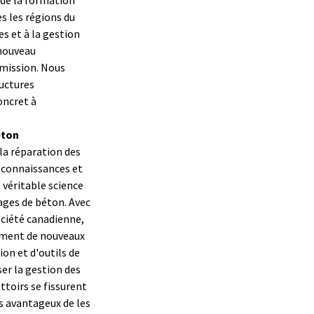
s les régions du
es et à la gestion
 nouveau
 mission. Nous
uctures
oncret à
éton
 la réparation des
 connaissances et
 véritable science
ages de béton. Avec
ociété canadienne,
pement de nouveaux
on et d'outils de
er la gestion des
ttoirs se fissurent
us avantageux de les