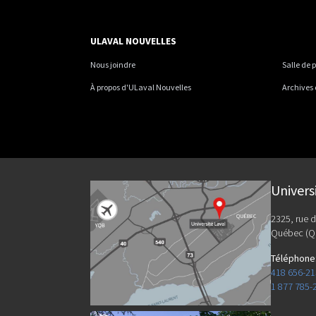
ULAVAL NOUVELLES
Nous joindre
Salle de 
À propos d'ULaval Nouvelles
Archives
Univers
2325, rue d
Québec (Q
Téléphone
418 656-2
1 877 785-