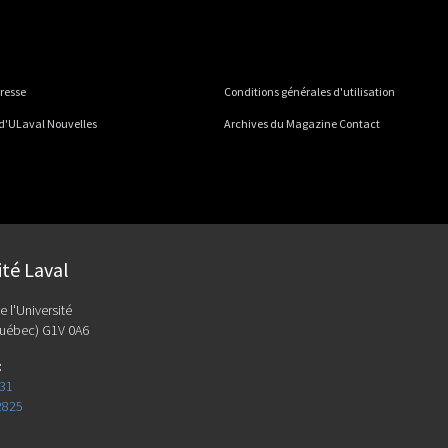
presse
Conditions générales d'utilisation
 d'ULaval Nouvelles
Archives du Magazine Contact
ité Laval
e l'Université
uébec) G1V 0A6
:
131
2825