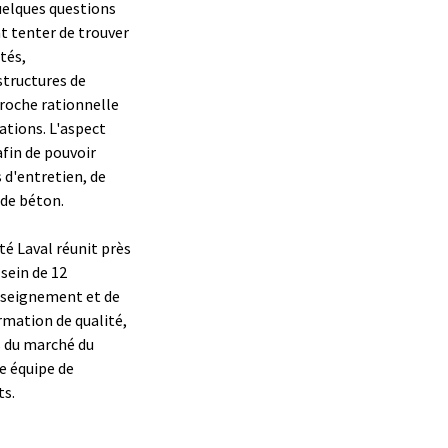
uelques questions
t tenter de trouver
tés,
structures de
proche rationnelle
ations. L'aspect
fin de pouvoir
 d'entretien, de
 de béton.
ité Laval réunit près
sein de 12
enseignement et de
rmation de qualité,
ns du marché du
ne équipe de
ts.