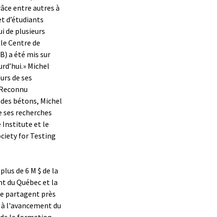
râce entre autres à
et d’étudiants
i de plusieurs
 le Centre de
B) a été mis sur
urd’hui.» Michel
urs de ses
. Reconnu
 des bétons, Michel
de ses recherches
Institute et le
ciety for Testing
lus de 6 M $ de la
t du Québec et la
se partagent près
e à l'avancement du
t de la formation