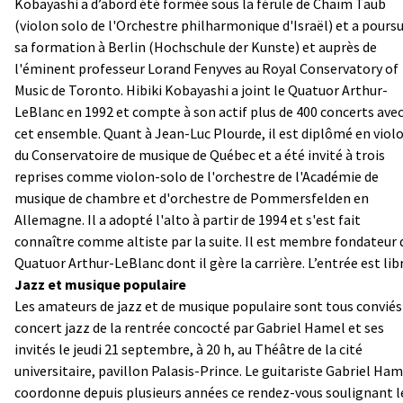
Kobayashi a d’abord été formée sous la férule de Chaïm Taub
(violon solo de l'Orchestre philharmonique d'Israël) et a poursu
sa formation à Berlin (Hochschule der Kunste) et auprès de
l'éminent professeur Lorand Fenyves au Royal Conservatory of
Music de Toronto. Hibiki Kobayashi a joint le Quatuor Arthur-
LeBlanc en 1992 et compte à son actif plus de 400 concerts ave
cet ensemble. Quant à Jean-Luc Plourde, il est diplômé en viol
du Conservatoire de musique de Québec et a été invité à trois
reprises comme violon-solo de l'orchestre de l'Académie de
musique de chambre et d'orchestre de Pommersfelden en
Allemagne. Il a adopté l'alto à partir de 1994 et s'est fait
connaître comme altiste par la suite. Il est membre fondateur 
Quatuor Arthur-LeBlanc dont il gère la carrière. L’entrée est libr
Jazz et musique populaire
Les amateurs de jazz et de musique populaire sont tous conviés
concert jazz de la rentrée concocté par Gabriel Hamel et ses
invités le jeudi 21 septembre, à 20 h, au Théâtre de la cité
universitaire, pavillon Palasis-Prince. Le guitariste Gabriel Ham
coordonne depuis plusieurs années ce rendez-vous soulignant l