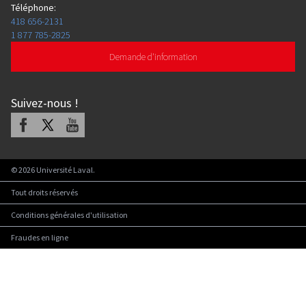
Téléphone
:
418 656-2131
1 877 785-2825
Demande d'information
Suivez-nous
!
Facebook
X
Youtube
©
2026
Université Laval.
Tout droits réservés
Conditions générales d'utilisation
Fraudes en ligne