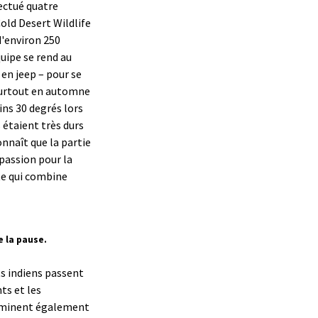
ectué quatre
old Desert Wildlife
d'environ 250
quipe se rend au
 en jeep – pour se
, surtout en automne
ins 30 degrés lors
s étaient très durs
nnaît que la partie
passion pour la
rte qui combine
e la pause.
ts indiens passent
ts et les
erminent également