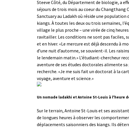
Steeve Côté, du Département de biologie, a eff
séjours de trois mois au coeur du Changthang C
Sanctuary au Ladakh où réside une population 
kiangs. À toutes les deux ou trois semaines, l’é
village le plus proche – une virée de cinq heures
ravitailler. Les conditions ne sont pas faciles
et en hiver. «Le mercure est déjà descendu à mo
d’une nuit d’automne, se souvient-il. Les raisin
le lendemain matin.» L’étudiant-chercheur reco
aventure de ses études doctorales alimente sa 
recherche. «Je me suis fait un doctorat à la ca
voyage, aventure et science.»
Un nomade ladakhi et Antoine St-Louis à l'heure d
Sur le terrain, Antoine St-Louis et ses assistan
de longues heures à observer les comportemen
déplacements saisonniers des kiangs. Ils dét