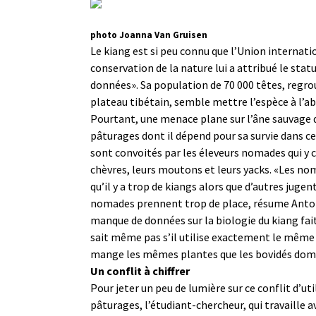
photo Joanna Van Gruisen
Le kiang est si peu connu que l’Union internati
conservation de la nature lui a attribué le sta
données». Sa population de 70 000 têtes, regr
plateau tibétain, semble mettre l’espèce à l’abr
Pourtant, une menace plane sur l’âne sauvage d
pâturages dont il dépend pour sa survie dans ce
sont convoités par les éleveurs nomades qui y 
chèvres, leurs moutons et leurs yacks. «Les no
qu’il y a trop de kiangs alors que d’autres jugen
nomades prennent trop de place, résume Antoi
manque de données sur la biologie du kiang fai
sait même pas s’il utilise exactement le même t
mange les mêmes plantes que les bovidés dom
Un conflit à chiffrer
Pour jeter un peu de lumière sur ce conflit d’uti
pâturages, l’étudiant-chercheur, qui travaille a