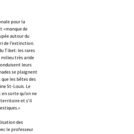
onale pour la
tut «manque de
oupée autour du
i de l’extinction.
u Tibet: les rares
 milieu très aride
conduisent leurs
mades se plaignent
t que les bêtes des
ne St-Louis. Le
t en sorte qu’on ne
erritoire et s’il
estiques.»
lisation des
vec le professeur