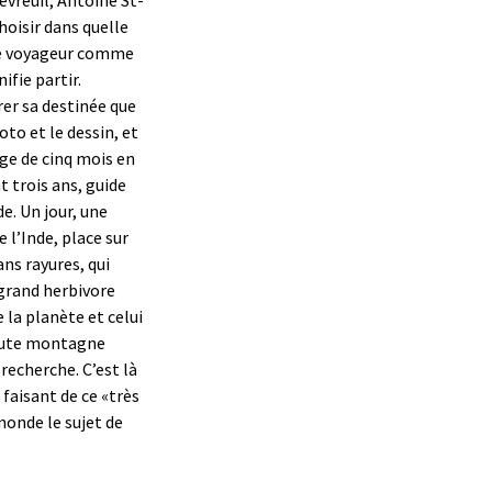
hoisir dans quelle
ste voyageur comme
ifie partir.
rer sa destinée que
oto et le dessin, et
ge de cinq mois en
t trois ans, guide
. Un jour, une
e l’Inde, place sur
ns rayures, qui
e grand herbivore
 la planète et celui
 haute montagne
recherche. C’est là
 faisant de ce «très
monde le sujet de