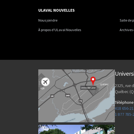
ULAVAL NOUVELLES
Nous joindre
Salle de 
À propos d'ULaval Nouvelles
Archives
Univers
2325, rue d
Québec (Q
Téléphone
418 656-2
1 877 785-