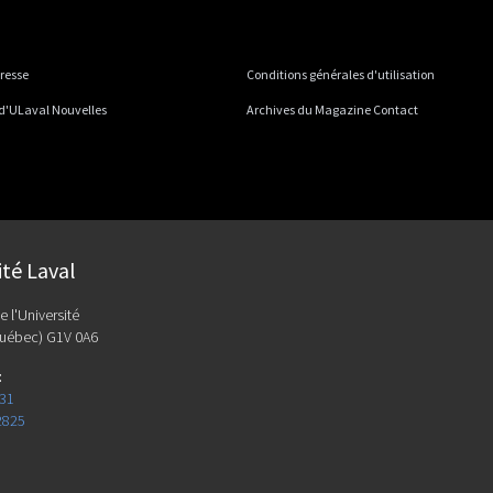
presse
Conditions générales d'utilisation
 d'ULaval Nouvelles
Archives du Magazine Contact
ité Laval
e l'Université
uébec) G1V 0A6
:
131
2825