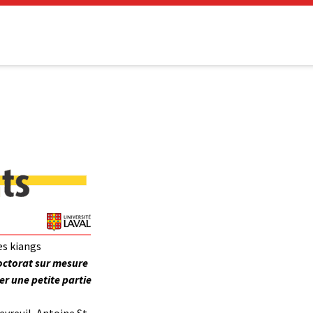
es kiangs
doctorat sur mesure
r une petite partie
evreuil, Antoine St-