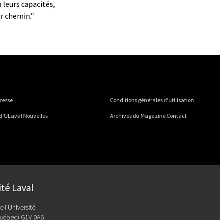
 leurs capacités,
ur chemin."
presse
Conditions générales d'utilisation
 d'ULaval Nouvelles
Archives du Magazine Contact
ité Laval
e l'Université
uébec) G1V 0A6