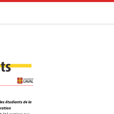
les étudiants de la
tration
nt été remises aux