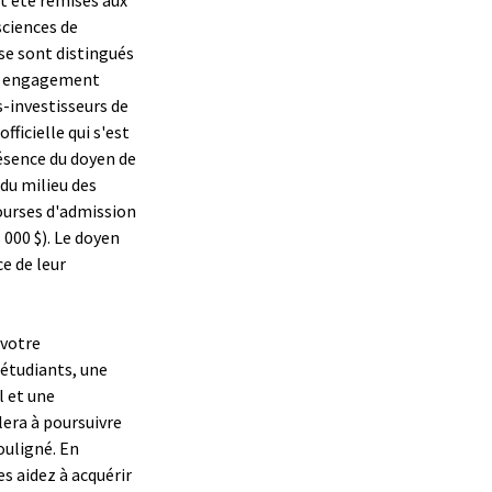
sciences de
 se sont distingués
eur engagement
s-investisseurs de
fficielle qui s'est
résence du doyen de
du milieu des
bourses d'admission
8 000 $). Le doyen
e de leur
 votre
étudiants, une
l et une
era à poursuivre
souligné. En
es aidez à acquérir