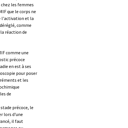
, chez les femmes
 MIF que le corps ne
 l'activation et la
 déréglé, comme
la réaction de
 MIF comme une
ostic précoce
die en est à ses
aroscopie pour poser
gréments et les
iochimique
les de
stade précoce, le
er lors d'une
ancé, il faut
d'hormones ou