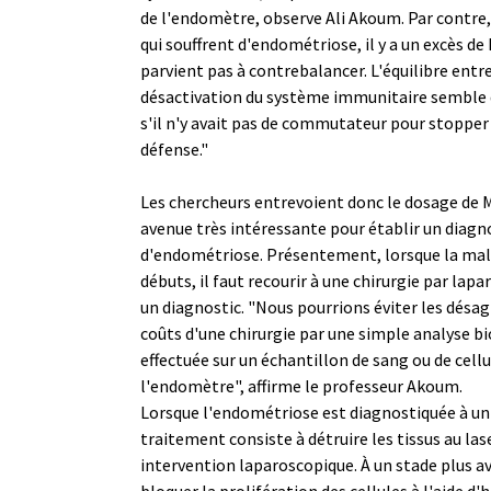
de l'endomètre, observe Ali Akoum. Par contre
qui souffrent d'endométriose, il y a un excès de
parvient pas à contrebalancer. L'équilibre entre
désactivation du système immunitaire semble
s'il n'y avait pas de commutateur pour stopper 
défense."
Les chercheurs entrevoient donc le dosage de
avenue très intéressante pour établir un diagn
d'endométriose. Présentement, lorsque la mala
débuts, il faut recourir à une chirurgie par lap
un diagnostic. "Nous pourrions éviter les désa
coûts d'une chirurgie par une simple analyse b
effectuée sur un échantillon de sang ou de cellu
l'endomètre", affirme le professeur Akoum.
Lorsque l'endométriose est diagnostiquée à un 
traitement consiste à détruire les tissus au las
intervention laparoscopique. À un stade plus av
bloquer la prolifération des cellules à l'aide 