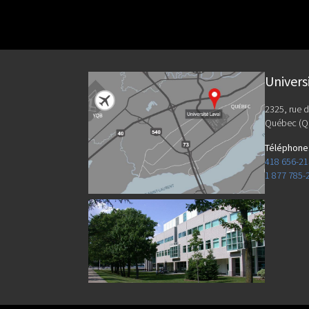
Univers
2325, rue d
Québec (Q
Téléphone
418 656-2
1 877 785-