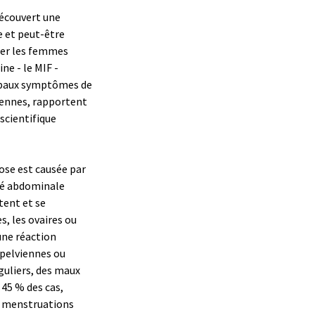
découvert une
e et peut-être
ner les femmes
ne - le MIF -
cipaux symptômes de
viennes, rapportent
 scientifique
se est causée par
ité abdominale
tent et se
s, les ovaires ou
une réaction
 pelviennes ou
guliers, des maux
 45 % des cas,
es menstruations