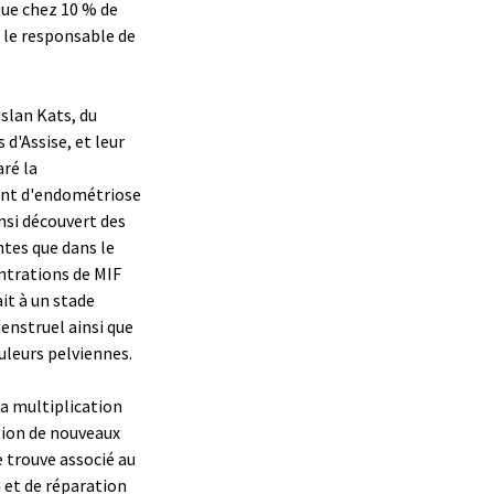
que chez 10 % de
e le responsable de
slan Kats, du
d'Assise, et leur
ré la
ant d'endométriose
nsi découvert des
ntes que dans le
ntrations de MIF
it à un stade
menstruel ainsi que
ouleurs pelviennes.
la multiplication
ction de nouveaux
e trouve associé au
 et de réparation