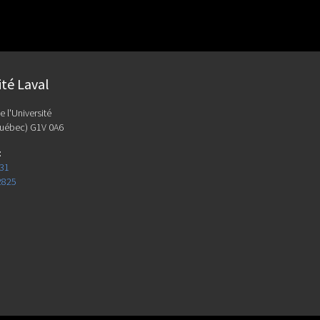
ité Laval
e l'Université
uébec) G1V 0A6
:
131
2825