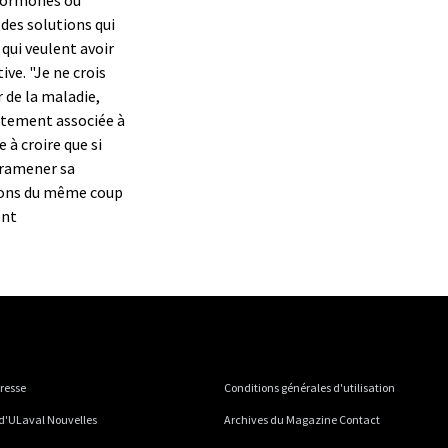
 des solutions qui
qui veulent avoir
ive. "Je ne crois
 de la maladie,
ectement associée à
 à croire que si
 ramener sa
ions du même coup
ent
presse
Conditions générales d'utilisation
 d'ULaval Nouvelles
Archives du Magazine Contact