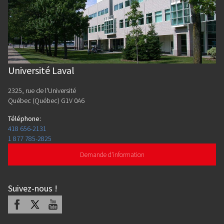
Université Laval
2325, rue de l'Université
Québec (Québec) G1V 0A6
Téléphone
:
418 656-2131
1 877 785-2825
Demande d'information
Suivez-nous
!
Facebook
X
Youtube