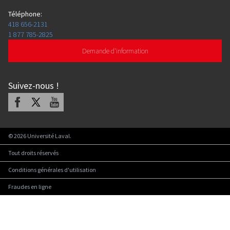
Téléphone
:
418 656-2131
1 877 785-2825
Demande d'information
Suivez-nous
!
Facebook
X
Youtube
©
2026
Université Laval.
Tout droits réservés
Conditions générales d'utilisation
Fraudes en ligne