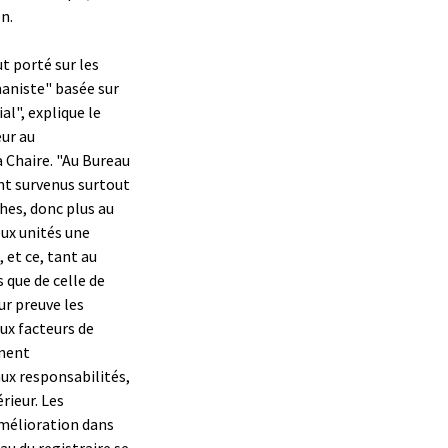
n.
t porté sur les
maniste" basée sur
al", explique le
eur au
 Chaire. "Au Bureau
ont survenus surtout
ches, donc plus au
eux unités une
 et ce, tant au
 que de celle de
ur preuve les
aux facteurs de
nnent
aux responsabilités,
rieur. Les
amélioration dans
au du registraire se