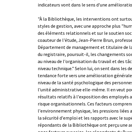
indicateurs vont dans le sens d'une amélioratio
"À la Bibliothèque, les interventions ont surtou
styles de gestion, avec une approche plus "hu
des éléments relationnels et sur le soutien soci
coauteur de l'étude, Jean-Pierre Brun, profess
Département de management et titulaire de la
du registraire, poursuit-il, les changements s
au niveau de l'organisation du travail et des tâ
niveau technique." Selon lui, on sent dans les d
tendance forte vers une amélioration générale,
niveau de la santé psychologique des personnes
l'unité administrative elle-même. Il en veut po
résultats relatifs à l'exposition des employés 
risque organisationnels. Ces facteurs compre
l'environnement physique, les pressions liées 
la sécurité d'emploi et les rapports avec le supé
répondants de la Bibliothèque ont perçu une 
onze facteurs sur seize, les répondants du Bure