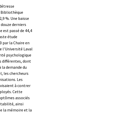
 détresse
 Bibliothèque
32,9 %. Une baisse
s douze derniers
e est passé de 44,4
vaste étude
 par la Chaire en
e l'Université Laval
anté psychologique
s différentes, dont
 à la demande du
l, les chercheurs
isations. Les
visaient à contrer
ployés. Cette
ymptômes associés
tabilité, ainsi
e la mémoire et la