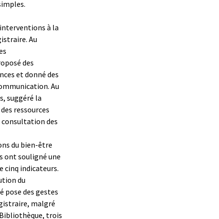
simples.
interventions à la
istraire. Au
es
proposé des
ances et donné des
 communication. Au
s, suggéré la
 des ressources
a consultation des
ions du bien-être
s ont souligné une
 cinq indicateurs.
ution du
té pose des gestes
gistraire, malgré
Bibliothèque, trois