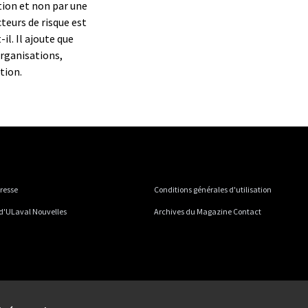
tion et non par une
teurs de risque est
il. Il ajoute que
organisations,
tion.
presse
Conditions générales d'utilisation
 d'ULaval Nouvelles
Archives du Magazine Contact