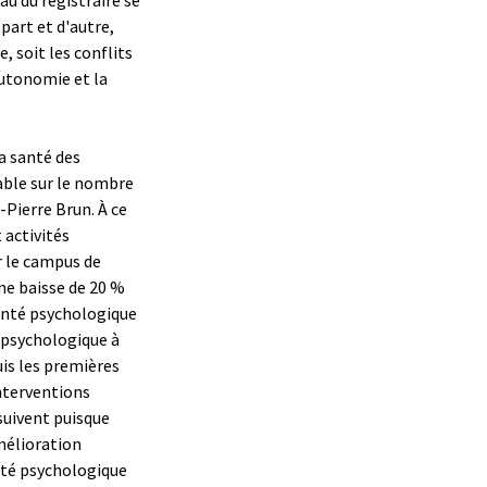
part et d'autre,
, soit les conflits
autonomie et la
a santé des
able sur le nombre
-Pierre Brun. À ce
 activités
r le campus de
une baisse de 20 %
anté psychologique
é psychologique à
is les premières
nterventions
suivent puisque
mélioration
nté psychologique