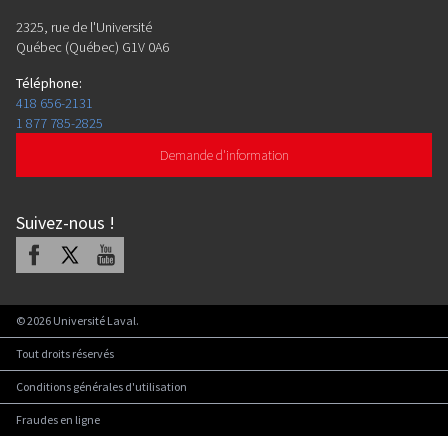
2325, rue de l'Université
Québec (Québec) G1V 0A6
Téléphone
:
418 656-2131
1 877 785-2825
Demande d'information
Suivez-nous
!
Facebook
X
Youtube
©
2026
Université Laval.
Tout droits réservés
Conditions générales d'utilisation
Fraudes en ligne