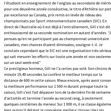
l'étudiant en enseignement de l'anglais au secondaire de mérit
pour une deuxième année consécutive, le titre d'Athlète sur pis
par excellence au Canada, prix remis en levée de rideau des
championnats par Sport interuniversitaire canadien (SIC). En
direct de l'Australie où il est déjà à l'entraînement, Gill s'est dit
enthousiasmé de sa seconde nomination en autant d'années. "
pensais qu'en ne participant pas au championnat universitaire
canadien, mes chances étaient diminuées, souligne-t-il. Je
constate cependant que le SIC est une organisation très sérieu
qui sait mesurer les efforts sur toute une année et non seuleme
sur un seul week-end."
Ce prestigieux honneur, Gill ne l'a certes pas volé. Son chrono d
minute 19,40 secondes lui confère le meilleur temps sur la
distance de 600 m cette saison. Mieux encore, après avoir conse
la meilleure performance sur 1 500 m durant presque toute la
saison, Gill s'est fait dépasser lors de la dernière fin de semaine
d'activités et termine l'année au second rang, à seulement
quelques centièmes du meneur. Sur 1 000 m, il se classe égalem
bien puisqu'il détient le cinquième meilleur chrono chez les