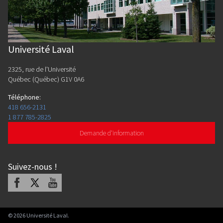
Université Laval
2325, rue de l'Université
Québec (Québec) G1V 0A6
Téléphone
:
418 656-2131
1 877 785-2825
Demande d'information
Suivez-nous
!
Facebook
X
Youtube
©
2026
Université Laval.