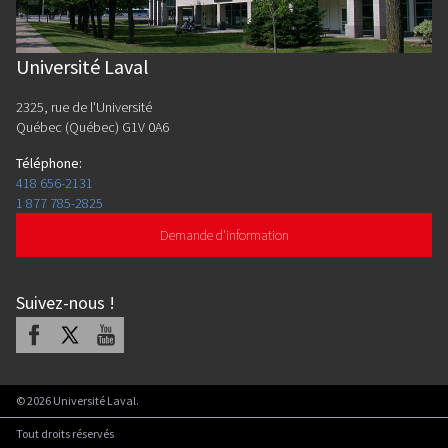
Université Laval
2325, rue de l'Université
Québec (Québec) G1V 0A6
Téléphone
:
418 656-2131
1 877 785-2825
Demande d'information
Suivez-nous
!
Facebook
X
Youtube
©
2026
Université Laval.
Tout droits réservés