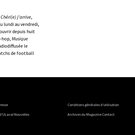
t
Chéri(e) j'arrive
,
du lundi au vendredi,
couvrir depuis huit
p-hop,
Musique
diodiffusée le
matchs de football
presse
Conditions générales d'utilisation
 d'ULaval Nouvelles
Archives du Magazine Contact