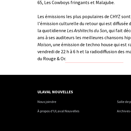
65, Les Cowboys fringants et Malajube.
Les émissions les plus populaires de CHYZ son
l'émission culturelle du retour qui est diffusée 
la quotidienne
Les Arshitechs du Son
, qui fait dé
ans à ses auditeurs les meilleures chansons hi
Maison
, une émission de techno house qui est ra
vendredi de 22 h à 6 h et la radiodiffusion des 
du Rouge & Or.
ULAVAL NOUVELLES
Nous joindre
Salle de 
À propos d'ULaval Nouvelles
Archives