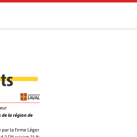
heur
 de la région de
par la firme Léger
94,3 FM rejoint 31 %