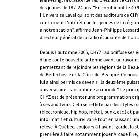
des jeunes de 18 à 24 ans. "En combinant le 40 
l'Université Laval qui sont des auditeurs de CHY
confirment l'intérêt que les jeunes de la régi
à notre station", affirme Jean-Philippe Lessar
directeur général de la radio étudiante de l'Univ
Depuis l'automne 2005, CHYZ radiodiffuse ses é
d'une toute nouvelle antenne ayant un rayonn
permettant de rejoindre les régions de la Beauc
de Bellechasse et la Côte-de-Beaupré. Ce nou
lui a ainsi permis de devenir "la deuxième puis
universitaire francophone au monde". Le princip
CHYZ est de présenter une programmation origi
à ses auditeurs. Cela se reflète par des styles 
(électronique, hip hop, métal, punk, etc.) et p
informatif et culturel varié tout en laissant une
relève. À Québec, toujours à l'avant-garde, la st
première à faire notamment jouer Arcade Fire, 