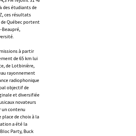
% des étudiants de
Z, ces résultats
on de Québec portent
d-Beaupré,
ersité.
missions à partir
ement de 65 km lui
e, de Lotbinière,
veau rayonnement
sance radiophonique
al objectif de
nale et diversifiée
musicaux novateurs
ar un contenu
 place de choix à la
ation a été la
Bloc Party, Buck