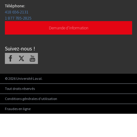
Téléphone
:
418 656-2131
1 877 785-2825
Demande d'information
Suivez-nous
!
Facebook
X
Youtube
©
2026
Université Laval.
Tout droits réservés
Conditions générales d'utilisation
Fraudes en ligne