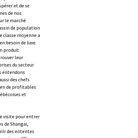
pérer et de se
ines de nos
sur le marché
bassin de population
une classe moyenne a
n besoin de luxe.
un produit
trouver leur
rises du secteur
us entendons
aussi des chefs
en de profitables
ébécoises et
e visite pour entrer
es de Shangai,
blir des ententes