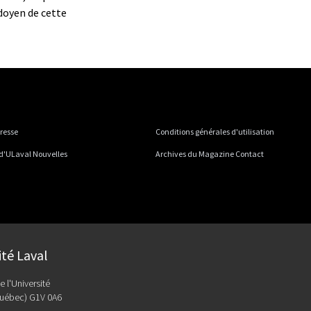
 doyen de cette
presse
Conditions générales d'utilisation
 d'ULaval Nouvelles
Archives du Magazine Contact
ité Laval
e l'Université
uébec) G1V 0A6