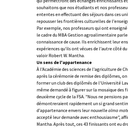
qui permettront des échanges enrichissants et
souhaitons que nos étudiants et nos professeur
ententes en effectuant des séjours dans ces univ
repousser les frontières culturelles de l'ense
Par exemple, nos professeurs qui ont enseigné
le cadre du MBA Gestion agroalimentaire parl
connaissance de cause. Ils enrichissent leur e
expériences qu'ils ont vécues de l'autre côté du 
valoir Robert W. Mantha.
Un sens de l'appartenance
À l'Académie des sciences de l'agriculture de Ch
après la cérémonie de remise des diplômes, on 
former un club des diplômés de l'Université Lav
même demandé à figurer sur la mosaïque des fi
deuxième cycle de la FSA. "Nous ne pensions pa
démontreraient rapidement un si grand senti
d'appartenance envers leur nouvelle
alma mat
accepté leur demande avec enthousiasme", aff
Mantha. Après tout, ces 43 finissants ont eu d