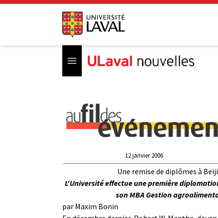
Open menu
12 janvier 2006
Une remise de diplômes à Beij
L'Université effectue une première diplomatio
son MBA Gestion agroalimenta
par Maxim Bonin
En décembre dernier, Robert W. Mantha, doyen 