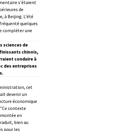
mentaire s'étaient
périeures de
, à Beijing. L'été
 fréquenté quelques
de compléter une
es sciences de
finissants chinois,
rraient conduire à
c des entreprises
s.
ministration, cet
ait devenir un
oncture économique
 "Ce contexte
a montée en
raduit, bien au
és pour les