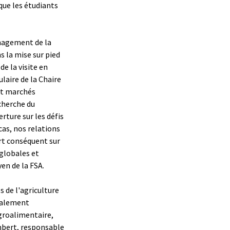
ue les étudiants
nagement de la
s la mise sur pied
e la visite en
laire de la Chaire
 et marchés
cherche du
rture sur les défis
cas, nos relations
ort conséquent sur
 globales et
en de la FSA.
s de l'agriculture
également
groalimentaire,
mbert, responsable