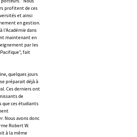
 porteurs. "Nous
s profitent de ces
ersités et ainsi
ignement en gestion.
 à l'Académie dans
ent maintenant en
nseignement par les
Pacifique", fait
ine, quelques jours
se préparait déjà à
al. Ces derniers ont
nissants de
s que ces étudiants
ment
er
. Nous avons donc
irme Robert W.
roit à la même