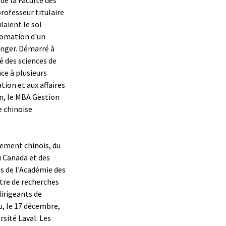
professeur titulaire
aient le sol
plomation d'un
ranger. Démarré à
é des sciences de
âce à plusieurs
ion et aux affaires
on, le MBA Gestion
e chinoise
ement chinois, du
 Canada et des
es de l'Académie des
ntre de recherches
dirigeants de
u, le 17 décembre,
rsité Laval. Les